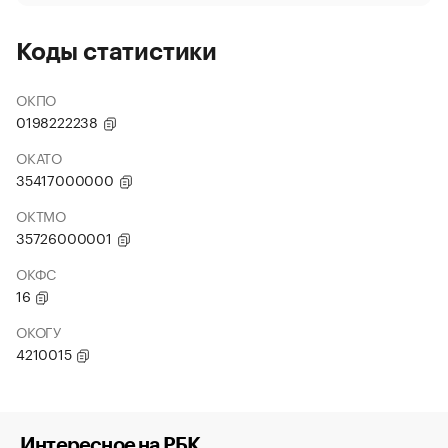
Коды статистики
ОКПО
0198222238
ОКАТО
35417000000
ОКТМО
35726000001
ОКФС
16
ОКОГУ
4210015
Интересное на РБК