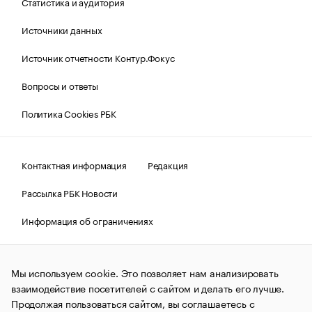
Статистика и аудитория
Источники данных
Источник отчетности Контур.Фокус
Вопросы и ответы
Политика Cookies РБК
Контактная информация
Редакция
Рассылка РБК Новости
Информация об ограничениях
Правовая информация
О соблюдении авторских прав
Мы используем cookie. Это позволяет нам анализировать
© АО «РОСБИЗНЕСКОНСАЛТИНГ»,
1995–2026.
Сообщения
и материалы информационного агентства «РБК»
взаимодействие посетителей с сайтом и делать его лучше.
(зарегистрировано Федеральной службой по надзору в сфере
Продолжая пользоваться сайтом, вы соглашаетесь с
связи, информационных технологий и массовых