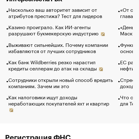
Насколько ваш авторитет зависит от
«От спо
атрибутов престижа? Тест для лидеров
глава к
Казино проиграло. Как ИИ-агенты
«Деньги
разрушают букмекерскую индустрию
Маск в 
Выживают сильнейших. Почему компании
Функции
избавляются от лучших сотрудников
основ э
Как банк Wildberries резко нарастил
ЕС раз
кредиты селлерам до атак на склады
нефти —
Сотрудники открыли новый способ вредить
Стресс 
компаниям. Зачем им это
доходов
Как налоговики ищут доходы
Что обв
неработающих покупателей яхт и квартир
для Tel
Регистрация ФНС