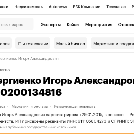
асли
Недвижимость
Autonews
РБК Компании
Телеканал
Р
К Курсы
РБК Life
Тренды
Визионеры
Национальные проекты
Эксперты
Кейсы
Мероприятия
О прое
онный клуб
Исследования
Кредитные рейтинги
Франшизы
Г
терия
IT и технологии
Малый бизнес
Маркетинг и прода
Проверка контрагентов
Политика
Экономика
Бизнес
ергиенко Игорь Александрович
ы
ВЛЕНО
ергиенко Игорь Александр
10200134816
еса
Маркетинг и реклама
Рекламная деятельность
 Игорь Александрович зарегистрирован 29.01.2015, в регионе — Р
ентств. ИП присвоены реквизиты ИНН: 911105804273 и ОГРНИП: 3
ы из публичных государственных источников.