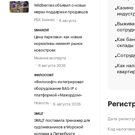
Wildberries объявил о новых
Казино
мерах поддержки продавцов
индуст
РБК Бизнес
6 августа
Выжива
сотруд
SMARENT
Цена парковки: как новые
Как бан
нормативы изменят рынок
склады
новостроек
Сотрудн
Мнение эксперта
Как нал
6 августа 2026
кварти
ФИЛОСОФТ
«Философт» интегрировал
оборудование BAS-IP с
платформой «Мажордом»
Новость
6 августа 2026
Регист
ЭМЦТ
Дата регистр
ЭМЦТ поставила тренажер для
судомехаников в Морской
Код налогово
колледж в Петербурге