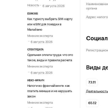
Наименование
Новость
6 августа 2026
органа
ESIM365
Адрес налого
Как туристу выбрать SIM-карту
или eSIM для поездки в
Малайзию
Мнение эксперта
Социал
6 августа 2026
Регистрацио
СПЕКТРДАТА
Сдельная оплата труда: что это
такое, виды и правила расчета
Мнение эксперта
Виды д
6 августа 2026
НЕКО-ФРАНЧ
73.11
Налоги во франчайзинге: как
платить меньше и не нарушать
Деятельность
закон
Мнение эксперта
65.12