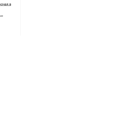
рочая в
п…