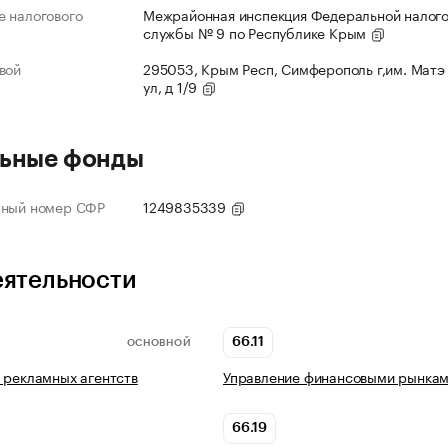
 налогового
Межрайонная инспекция Федеральной налог
службы № 9 по Республике Крым
вой
295053, Крым Респ, Симферополь г,им. Матэ
ул, д 1/9
ьные фонды
нный номер СФР
1249835339
еятельности
66.11
ОСНОВНОЙ
 рекламных агентств
Управление финансовыми рынка
66.19