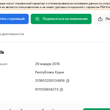
ия носит справочный характер и сгенерирована на основании данных из откр
 не является пользователем и не имеет деловых отношений с сервисом РБК Ко
Подписаться на изменения
По
лять страницей
 деятельности
ль
ации
29 января 2015
Республика Крым
315910200134816
911105804273