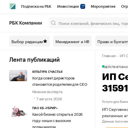
Подписка на РБК
Инвестиции
Мероприятия
Отр
Спорт
Школа управления РБК
РБК Образование
РБ
РБК Компании
Город
Стиль
Крипто
РБК Бизнес-среда
Дискусси
Выбор редакции
Менеджмент и HR
Право и бухгал
Спецпроекты СПб
Конференции СПб
Спецпроекты
Главная
ИП С
Технологии и медиа
Финансы
Рынок наличной валют
Лента публикаций
ДЕЙСТВУЕТ
ОБНО
КУЛЬТУРА СЧАСТЬЯ
ИП С
Когда совет директоров
становится родителем для CEO
3159
Мнение эксперта
7 августа 2026
Услуги для бизн
ИП Сергиенко
ПАО КБ «УБРИР»
Какой бизнес открыть в 2026
рекламных аг
году: ниши с высоким
Данные получен
потенциалом