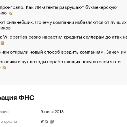
 проиграло. Как ИИ-агенты разрушают букмекерскую
рию
ют сильнейших. Почему компании избавляются от лучших
ников
к Wildberries резко нарастил кредиты селлерам до атак н
ики открыли новый способ вредить компаниям. Зачем им
оговики ищут доходы неработающих покупателей яхт и
р
рация ФНС
ации
9 июня 2018
го органа
9112