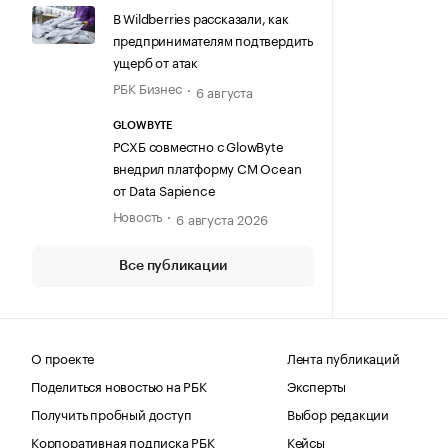
В Wildberries рассказали, как
предпринимателям подтвердить
ущерб от атак
РБК Бизнес
6 августа
GLOWBYTE
РСХБ совместно с GlowByte
внедрил платформу CM Ocean
от Data Sapience
Новость
6 августа 2026
Все публикации
О проекте
Лента публикаций
Поделиться новостью на РБК
Эксперты
Получить пробный доступ
Выбор редакции
Корпоративная подписка РБК
Кейсы