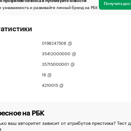
е профилем бизнеса и публикуйте новости
Получить дос
 узнаваемость и развивайте личный бренд на РБК
татистики
0198247508
35412000000
35715000001
16
4210015
есное на РБК
ко ваш авторитет зависит от атрибутов престижа? Тест д
в