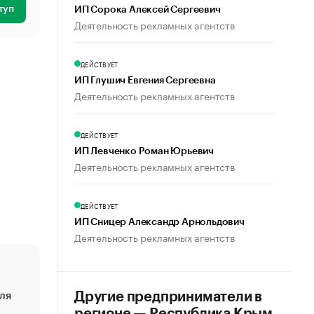
туп
ИП Сорока Алексей Сергеевич
Деятельность рекламных агентств
ДЕЙСТВУЕТ
ИП Глушич Евгения Сергеевна
Деятельность рекламных агентств
ДЕЙСТВУЕТ
ИП Левченко Роман Юрьевич
Деятельность рекламных агентств
ДЕЙСТВУЕТ
ИП Сницер Александр Арнольдович
Деятельность рекламных агентств
ля
«От спорта тело стареет иначе». Как живет глава ко
Другие предприниматели в
создавшей GTA