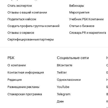
Стать экспертом
Вебинары
Отзывы о вашей компании
Мероприятия
Поделиться кейсом
Учебник РБК Компании
Создать профиль группы компаний
Статьи о бизнесе
Отзывы о сервисе
Словарь PR и маркетинга
Сертифицированные партнеры
РБК
Социальные сети
О компании
ВКонтакте
С
Контактная информация
Twitter
Е
Редакция
Одноклассники
Размещение рекламы
YouTube
Стажерская программа
Telegram
В
Дзен
К