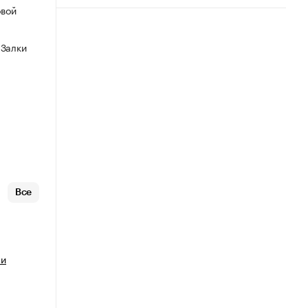
овой
 Залки
Все
ми