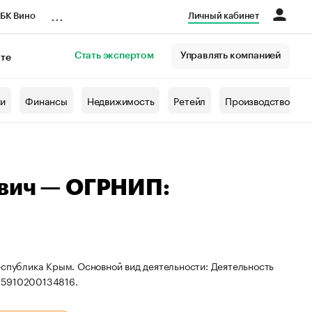
...
БК Вино
Личный кабинет
Стать экспертом
Управлять компанией
кте
азета
жи
Финансы
Недвижимость
Ретейл
Производство
ович — ОГРНИП:
еспублика Крым. Основной вид деятельности: Деятельность
15910200134816.