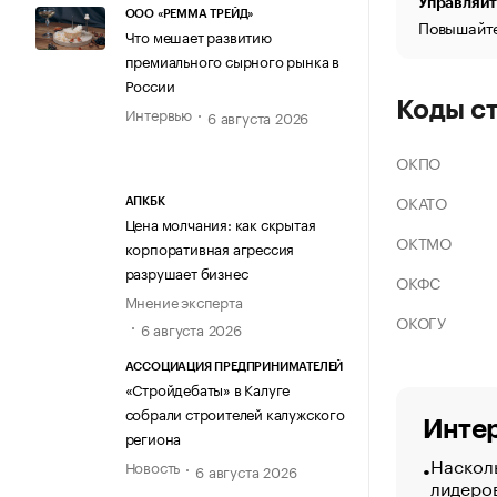
Управляйт
ООО «РЕММА ТРЕЙД»
Повышайте
Что мешает развитию
премиального сырного рынка в
России
Коды с
Интервью
6 августа 2026
ОКПО
ОКАТО
АПКБК
Цена молчания: как скрытая
ОКТМО
корпоративная агрессия
разрушает бизнес
ОКФС
Мнение эксперта
ОКОГУ
6 августа 2026
АССОЦИАЦИЯ ПРЕДПРИНИМАТЕЛЕЙ
«Стройдебаты» в Калуге
собрали строителей калужского
Интер
региона
Насколь
Новость
6 августа 2026
лидеро