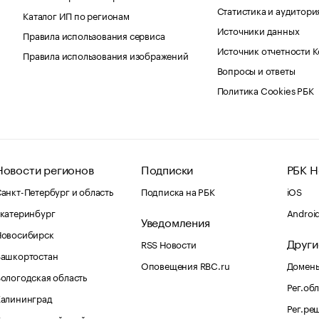
Статистика и аудитори
Каталог ИП по регионам
Источники данных
Правила использования сервиса
Источник отчетности 
Правила использования изображений
Вопросы и ответы
Политика Cookies РБК
Новости регионов
Подписки
РБК Н
анкт-Петербург и область
Подписка на РБК
iOS
катеринбург
Androi
Уведомления
Новосибирск
Други
RSS Новости
Башкортостан
Оповещения RBC.ru
Домены
ологодская область
Рег.об
Калининград
Рег.ре
раснодарский край