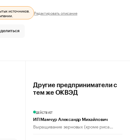
ытых источников.
Редактировать описание
мпании.
делиться
Другие предприниматели с
тем же ОКВЭД
ДЕЙСТВУЕТ
ИП Мамчур Александр Михайлович
Выращивание зерновых (кроме риса...