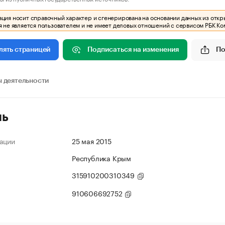
ия носит справочный характер и сгенерирована на основании данных из откр
 не является пользователем и не имеет деловых отношений с сервисом РБК Ко
Подписаться на изменения
По
лять страницей
 деятельности
ль
ации
25 мая 2015
Республика Крым
315910200310349
910606692752