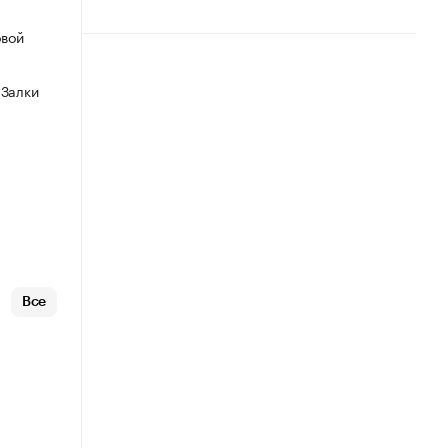
овой
 Залки
Все