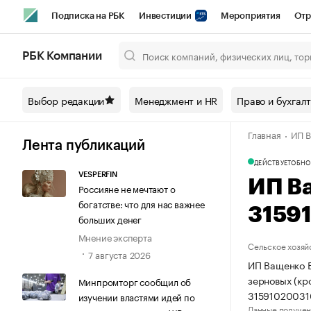
Подписка на РБК
Инвестиции
Мероприятия
Отр
Спорт
Школа управления РБК
РБК Образование
РБ
РБК Компании
Город
Стиль
Крипто
РБК Бизнес-среда
Дискусси
Выбор редакции
Менеджмент и HR
Право и бухгал
Спецпроекты СПб
Конференции СПб
Спецпроекты
Главная
ИП В
Технологии и медиа
Финансы
Рынок наличной валют
Лента публикаций
ДЕЙСТВУЕТ
ОБНО
VESPERFIN
ИП В
Россияне не мечтают о
богатстве: что для нас важнее
3159
больших денег
Мнение эксперта
Сельское хозяй
7 августа 2026
ИП Ващенко В
зерновых (кр
Минпромторг сообщил об
31591020031
изучении властями идей по
Данные получен