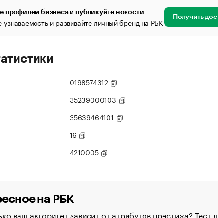
е профилем бизнеса и публикуйте новости
Получить дос
 узнаваемость и развивайте личный бренд на РБК
татистики
0198574312
35239000103
35639464101
16
4210005
есное на РБК
ко ваш авторитет зависит от атрибутов престижа? Тест д