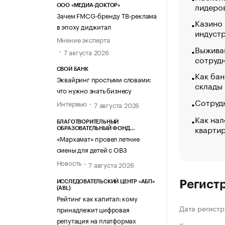
лидеро
ООО «МЕДИА-ДОКТОР»
Зачем FMCG-бренду ТВ-реклама
Казино
в эпоху диджитал
индуст
Мнение эксперта
Выжива
7 августа 2026
сотруд
СВОЙ БАНК
Как бан
Эквайринг простыми словами:
склады
что нужно знать бизнесу
Сотрудн
Интервью
7 августа 2026
Как нал
БЛАГОТВОРИТЕЛЬНЫЙ
кварти
ОБРАЗОВАТЕЛЬНЫЙ ФОНД
«МАРХАМАТ»
«Мархамат» провел летние
смены для детей с ОВЗ
Новость
7 августа 2026
Регист
ИССЛЕДОВАТЕЛЬСКИЙ ЦЕНТР «АБП»
(ABL)
Рейтинг как капитал: кому
Дата регистр
принадлежит цифровая
репутация на платформах