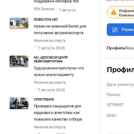
поддержке селлеров WB
РБК Бизнес
7 августа
Информац
Компания
ПОВЕСТОК.НЕТ
Нужен ли военный билет для
Управ
получения загранпаспорта
Мнение эксперта
7 августа 2026
Профиль
Виды
АО «ДЕЛОВОЙ ЦЕНТР
НЕЙРОХИРУРГИИ»
Судорожные приступы: что
Профи
нужно знать пациенту
Мнение эксперта
Дата регистр
7 августа 2026
Регион
СПЕКТРДАТА
ОГРНИП
Проверка кандидатов для
кадрового агентства: как
ИНН
повысить качество отбора
Мнение эксперта
7 августа 2026