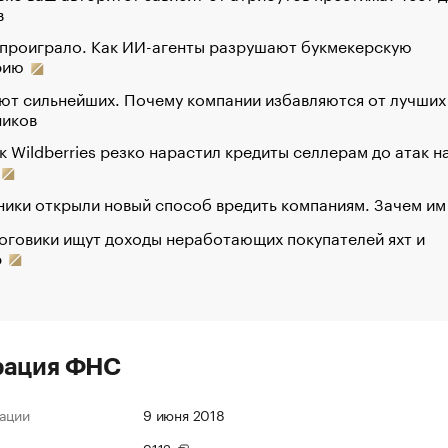
в
 проиграло. Как ИИ-агенты разрушают букмекерскую
рию
ют сильнейших. Почему компании избавляются от лучших
ников
к Wildberries резко нарастил кредиты селлерам до атак н
ики открыли новый способ вредить компаниям. Зачем им
оговики ищут доходы неработающих покупателей яхт и
р
рация ФНС
ации
9 июня 2018