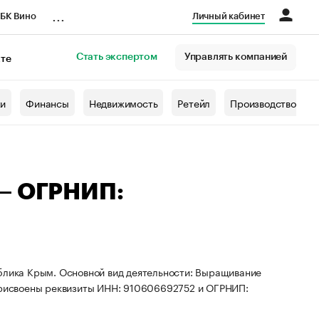
...
БК Вино
Личный кабинет
Стать экспертом
Управлять компанией
кте
азета
жи
Финансы
Недвижимость
Ретейл
Производство
 — ОГРНИП:
ублика Крым. Основной вид деятельности: Выращивание
 присвоены реквизиты ИНН: 910606692752 и ОГРНИП: