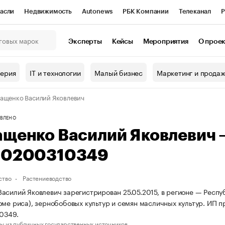
асли
Недвижимость
Autonews
РБК Компании
Телеканал
Р
К Курсы
РБК Life
Тренды
Визионеры
Национальные проекты
Эксперты
Кейсы
Мероприятия
О прое
онный клуб
Исследования
Кредитные рейтинги
Франшизы
Г
терия
IT и технологии
Малый бизнес
Маркетинг и прода
Проверка контрагентов
Политика
Экономика
Бизнес
ащенко Василий Яковлевич
ы
ВЛЕНО
ащенко Василий Яковлевич
10200310349
ство
Растениеводство
асилий Яковлевич зарегистрирован 25.05.2015, в регионе — Респ
оме риса), зернобобовых культур и семян масличных культур. ИП
0349.
ы из публичных государственных источников.