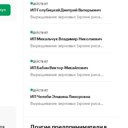
ДЕЙСТВУЕТ
туп
ИП Голубицкий Дмитрий Валерьевич
Выращивание зерновых (кроме риса...
ДЕЙСТВУЕТ
ИП Михальчук Владимир Николаевич
Выращивание зерновых (кроме риса...
ДЕЙСТВУЕТ
ИП Бабин Виктор Михайлович
Выращивание зерновых (кроме риса...
ДЕЙСТВУЕТ
ИП Челеби Эльвина Линоровна
Выращивание зерновых (кроме риса...
ля
«От спорта тело стареет иначе». Как живет глава ко
Другие предприниматели в