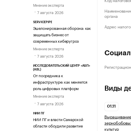
Код налогово
Мнение эксперта
Наименование
7 августа 2026
органа
SERVICEPIPE
Адрес налого
Эшелонированная оборона: как
защищать бизнес от
современных киберугроз
Мнение эксперта
Социал
7 августа 2026
Регистрацио
ИССЛЕДОВАТЕЛЬСКИЙ ЦЕНТР «АБП»
(ABL)
От посредника к
инфраструктуре: как меняется
Виды д
роль цифровых платформ
Мнение эксперта
7 августа 2026
01.11
НИИ ПГ
Выращивание 
НИИ ПГ и власти Самарской
зернобобовых
области обсудили развитие
культур