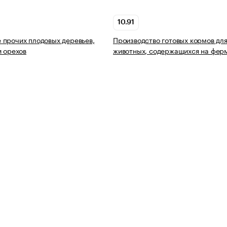
10.91
прочих плодовых деревьев,
Производство готовых кормов дл
и орехов
животных, содержащихся на фер