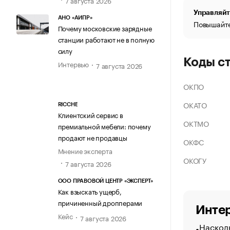
Управляйт
АНО «АИПР»
Повышайте
Почему московские зарядные
станции работают не в полную
силу
Коды с
Интервью
7 августа 2026
ОКПО
ОКАТО
RICCHE
Клиентский сервис в
ОКТМО
премиальной мебели: почему
продают не продавцы
ОКФС
Мнение эксперта
ОКОГУ
7 августа 2026
ООО ПРАВОВОЙ ЦЕНТР «ЭКСПЕРТ»
Как взыскать ущерб,
причиненный дропперами
Интер
Кейс
7 августа 2026
Насколь