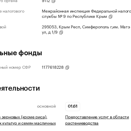
го органа
9112
 налогового
Межрайонная инспекция Федеральной налог
службы № 9 по Республике Крым
вой
295053, Крым Респ, Симферополь г,им. Матэ
ул, д 1/9
ьные фонды
нный номер СФР
1177618228
еятельности
01.61
ОСНОВНОЙ
зерновых (кроме риса),
Предоставление услуг в области
 культур и семян масличных
растениеводства