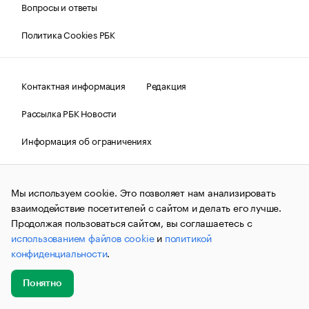
Вопросы и ответы
Политика Cookies РБК
Контактная информация
Редакция
Рассылка РБК Новости
Информация об ограничениях
Правовая информация
О соблюдении авторских прав
Мы используем cookie. Это позволяет нам анализировать
© АО «РОСБИЗНЕСКОНСАЛТИНГ»,
1995–2026.
Сообщения
и материалы информационного агентства «РБК»
взаимодействие посетителей с сайтом и делать его лучше.
(зарегистрировано Федеральной службой по надзору в сфере
Продолжая пользоваться сайтом, вы соглашаетесь с
связи, информационных технологий и массовых
использованием файлов cookie
и
политикой
коммуникаций (Роскомнадзор) 09.12.2015 за номером ИА
№ФС77-63848) сопровождаются пометкой «РБК». Отдельные
конфиденциальности
.
публикации могут содержать информацию,
не предназначенную для пользователей
до 18 лет.
companycardsfeedback@rbc.ru
Понятно
Добавить
Главное
Эксперты
Кейсы
Мероприятия