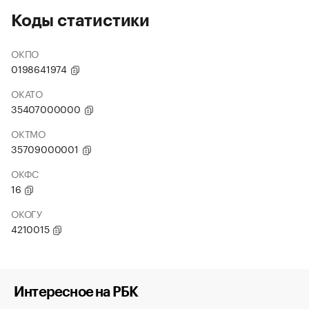
Коды статистики
ОКПО
0198641974
ОКАТО
35407000000
ОКТМО
35709000001
ОКФС
16
ОКОГУ
4210015
Интересное на РБК