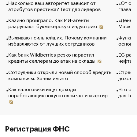
Насколько ваш авторитет зависит от
«От спо
атрибутов престижа? Тест для лидеров
глава к
Казино проиграло. Как ИИ-агенты
«Деньги
разрушают букмекерскую индустрию
Маск в 
Выживают сильнейших. Почему компании
Функции
избавляются от лучших сотрудников
основ э
Как банк Wildberries резко нарастил
ЕС раз
кредиты селлерам до атак на склады
нефти —
Сотрудники открыли новый способ вредить
Стресс 
компаниям. Зачем им это
доходов
Как налоговики ищут доходы
Что обв
неработающих покупателей яхт и квартир
для Tel
Регистрация ФНС