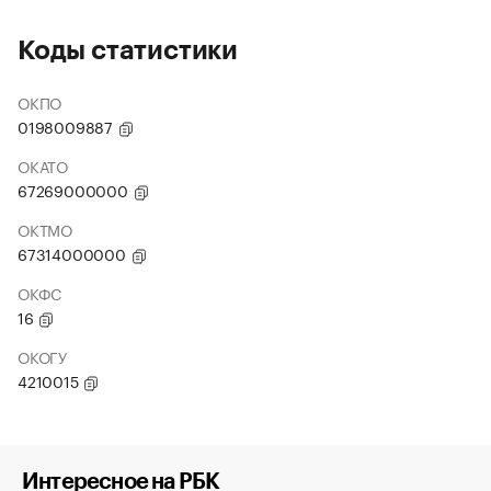
Коды статистики
ОКПО
0198009887
ОКАТО
67269000000
ОКТМО
67314000000
ОКФС
16
ОКОГУ
4210015
Интересное на РБК