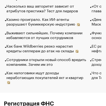
Насколько ваш авторитет зависит от
«От спо
атрибутов престижа? Тест для лидеров
глава к
Казино проиграло. Как ИИ-агенты
«Деньги
разрушают букмекерскую индустрию
Маск в 
Выживают сильнейших. Почему компании
Функции
избавляются от лучших сотрудников
основ э
Как банк Wildberries резко нарастил
ЕС раз
кредиты селлерам до атак на склады
нефти —
Сотрудники открыли новый способ вредить
Стресс 
компаниям. Зачем им это
доходов
Как налоговики ищут доходы
Что обв
неработающих покупателей яхт и квартир
для Tel
Регистрация ФНС