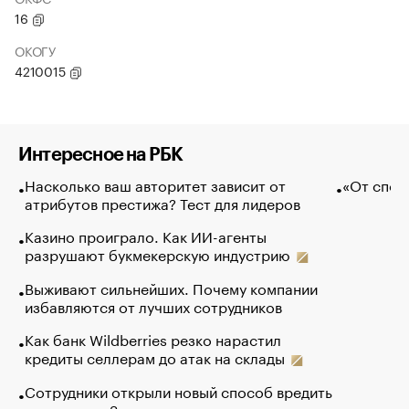
16
ОКОГУ
4210015
Интересное на РБК
Насколько ваш авторитет зависит от
«От спор
атрибутов престижа? Тест для лидеров
Казино проиграло. Как ИИ-агенты
разрушают букмекерскую индустрию
Выживают сильнейших. Почему компании
избавляются от лучших сотрудников
Как банк Wildberries резко нарастил
кредиты селлерам до атак на склады
Сотрудники открыли новый способ вредить
компаниям. Зачем им это