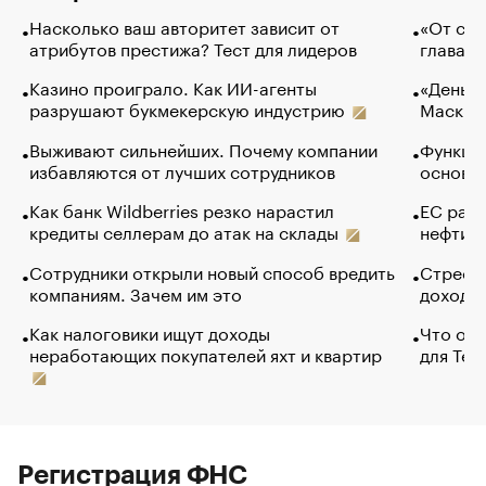
Насколько ваш авторитет зависит от
«От спо
атрибутов престижа? Тест для лидеров
глава к
Казино проиграло. Как ИИ-агенты
«Деньги
разрушают букмекерскую индустрию
Маск в 
Выживают сильнейших. Почему компании
Функции
избавляются от лучших сотрудников
основ э
Как банк Wildberries резко нарастил
ЕС раз
кредиты селлерам до атак на склады
нефти —
Сотрудники открыли новый способ вредить
Стресс 
компаниям. Зачем им это
доходов
Как налоговики ищут доходы
Что обв
неработающих покупателей яхт и квартир
для Tel
Регистрация ФНС