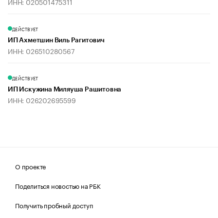
ИНН: 020501475311
ДЕЙСТВУЕТ
ИП Ахметшин Виль Рагитович
ИНН: 026510280567
ДЕЙСТВУЕТ
ИП Искужина Миляуша Рашитовна
ИНН: 026202695599
О проекте
Поделиться новостью на РБК
Получить пробный доступ