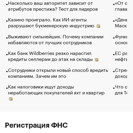
Насколько ваш авторитет зависит от
«От спо
атрибутов престижа? Тест для лидеров
глава к
Казино проиграло. Как ИИ-агенты
«Деньги
разрушают букмекерскую индустрию
Маск в 
Выживают сильнейших. Почему компании
Функции
избавляются от лучших сотрудников
основ э
Как банк Wildberries резко нарастил
ЕС раз
кредиты селлерам до атак на склады
нефти —
Сотрудники открыли новый способ вредить
Стресс 
компаниям. Зачем им это
доходов
Как налоговики ищут доходы
Что обв
неработающих покупателей яхт и квартир
для Tel
Регистрация ФНС