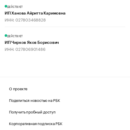
ДЕЙСТВУЕТ
ИП Ханова Айритта Каримовна
ИНН: 027803468828
ДЕЙСТВУЕТ
ИП Чирков Яков Борисович
ИНН: 027806901486
О проекте
Поделиться новостью на РБК
Получить пробный доступ
Корпоративная подписка РБК