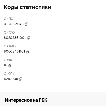
Коды статистики
ОКПО
0167825046
ОКАТО
80202861001
ОКТМО
80602461101
ОКФС
16
ОКОГУ
4210005
Интересное на РБК