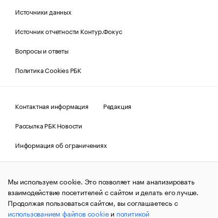
Источники данных
Источник отчетности Контур.Фокус
Вопросы и ответы
Политика Cookies РБК
Контактная информация
Редакция
Рассылка РБК Новости
Информация об ограничениях
Правовая информация
О соблюдении авторских прав
Мы используем cookie. Это позволяет нам анализировать
© АО «РОСБИЗНЕСКОНСАЛТИНГ»,
1995–2026.
Сообщения
и материалы информационного агентства «РБК»
взаимодействие посетителей с сайтом и делать его лучше.
(зарегистрировано Федеральной службой по надзору в сфере
Продолжая пользоваться сайтом, вы соглашаетесь с
связи, информационных технологий и массовых
использованием файлов cookie
и
политикой
коммуникаций (Роскомнадзор) 09.12.2015 за номером ИА