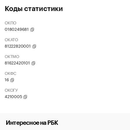
Коды статистики
ОКПО
0180249681
ОКАТО
81222820001
ОКТМО
81622420101
ОКФС
16
ОКОГУ
4210005
Интересное на РБК