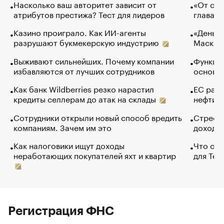
Насколько ваш авторитет зависит от
«От спо
атрибутов престижа? Тест для лидеров
глава к
Казино проиграло. Как ИИ-агенты
«Деньги
разрушают букмекерскую индустрию
Маск в 
Выживают сильнейших. Почему компании
Функции
избавляются от лучших сотрудников
основ э
Как банк Wildberries резко нарастил
ЕС раз
кредиты селлерам до атак на склады
нефти —
Сотрудники открыли новый способ вредить
Стресс 
компаниям. Зачем им это
доходов
Как налоговики ищут доходы
Что обв
неработающих покупателей яхт и квартир
для Tel
Регистрация ФНС