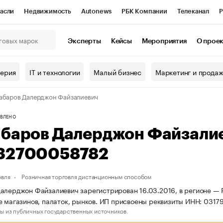
асли
Недвижимость
Autonews
РБК Компании
Телеканал
Р
К Курсы
РБК Life
Тренды
Визионеры
Национальные проекты
Эксперты
Кейсы
Мероприятия
О прое
онный клуб
Исследования
Кредитные рейтинги
Франшизы
Г
терия
IT и технологии
Малый бизнес
Маркетинг и прода
Проверка контрагентов
Политика
Экономика
Бизнес
абаров Далерджон Файзалиевич
ы
ВЛЕНО
абаров Далерджон Файзали
32700058782
овля
Розничная торговля дистанционным способом
алерджон Файзалиевич зарегистрирован 16.03.2016, в регионе — Р
е магазинов, палаток, рынков. ИП присвоены реквизиты ИНН: 03
ы из публичных государственных источников.