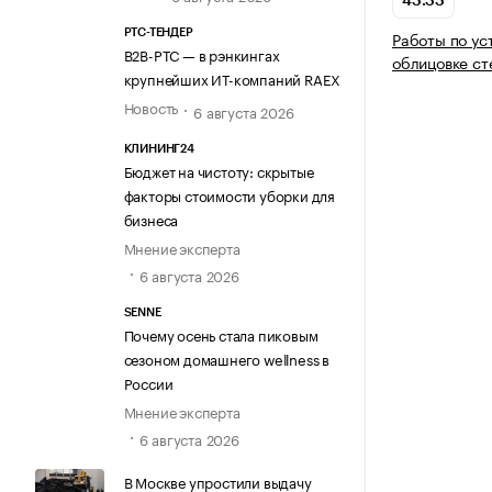
43.33
РТС-ТЕНДЕР
Работы по ус
В2В-РТС — в рэнкингах
облицовке ст
крупнейших ИТ-компаний RAEX
Новость
6 августа 2026
КЛИНИНГ24
Бюджет на чистоту: скрытые
факторы стоимости уборки для
бизнеса
Мнение эксперта
6 августа 2026
SENNE
Почему осень стала пиковым
сезоном домашнего wellness в
России
Мнение эксперта
6 августа 2026
В Москве упростили выдачу