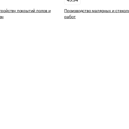
43.34
тройству покрытий полов и
Производство малярных и стекол
ен
работ