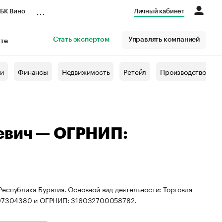
...
БК Вино
Личный кабинет
Стать экспертом
Управлять компанией
кте
азета
жи
Финансы
Недвижимость
Ретейл
Производство
евич — ОГРНИП:
еспублика Бурятия. Основной вид деятельности: Торговля
1797304380 и ОГРНИП: 316032700058782.