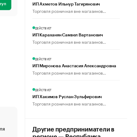
туп
ИП Ахметов Ильнур Тагирянович
Торговля розничная вне магазинов...
ДЕЙСТВУЕТ
ИП Караханян Самвел Вартанович
Торговля розничная вне магазинов...
ДЕЙСТВУЕТ
ИП Миронова Анастасия Александровна
Торговля розничная вне магазинов...
ДЕЙСТВУЕТ
ИП Хакимов Руслан Зульфирович
Торговля розничная вне магазинов...
ля
«От спорта тело стареет иначе». Как живет глава ко
Другие предприниматели в
создавшей GTA