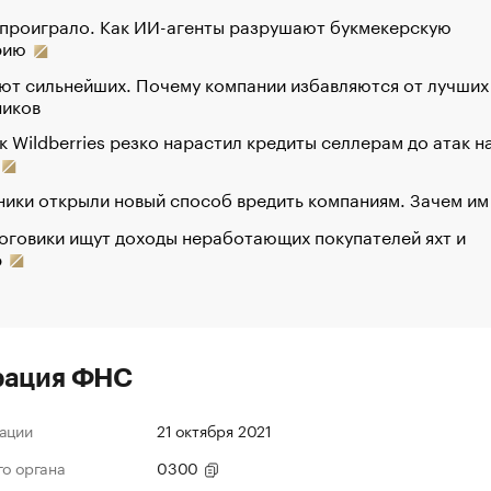
 проиграло. Как ИИ-агенты разрушают букмекерскую
рию
ют сильнейших. Почему компании избавляются от лучших
ников
к Wildberries резко нарастил кредиты селлерам до атак н
ики открыли новый способ вредить компаниям. Зачем им
оговики ищут доходы неработающих покупателей яхт и
р
рация ФНС
ации
21 октября 2021
го органа
0300