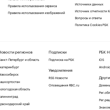
Источники данных
Правила использования сервиса
Источник отчетности 
Правила использования изображений
Вопросы и ответы
Политика Cookies РБК
Новости регионов
Подписки
РБК Н
анкт-Петербург и область
Подписка на РБК
iOS
катеринбург
Androi
Уведомления
Новосибирск
Други
RSS Новости
Башкортостан
Оповещения RBC.ru
Домены
ологодская область
Рег.об
Калининград
Рег.ре
раснодарский край
Знаком