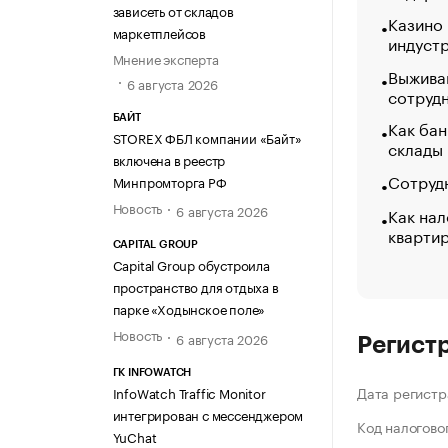
зависеть от складов
Казино
маркетплейсов
индуст
Мнение эксперта
Выжива
6 августа 2026
сотруд
БАЙТ
Как бан
STOREX ФБЛ компании «Байт»
склады
включена в реестр
Сотрудн
Минпромторга РФ
Новость
6 августа 2026
Как нал
кварти
CAPITAL GROUP
Capital Group обустроила
пространство для отдыха в
парке «Ходынское поле»
Новость
6 августа 2026
Регист
ГК INFOWATCH
Дата регистр
InfoWatch Traffic Monitor
интегрирован с мессенджером
Код налогово
YuChat