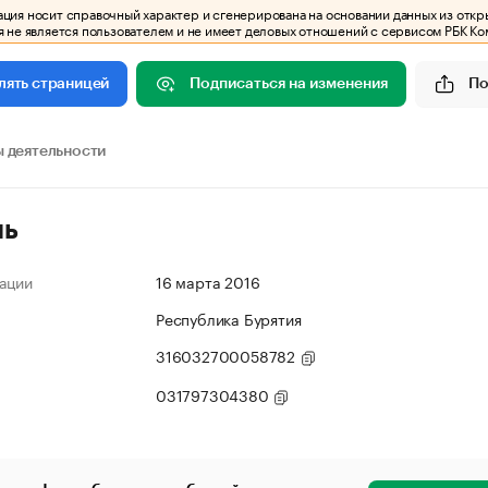
ия носит справочный характер и сгенерирована на основании данных из откр
 не является пользователем и не имеет деловых отношений с сервисом РБК Ко
Подписаться на изменения
По
лять страницей
 деятельности
ль
ации
16 марта 2016
Республика Бурятия
316032700058782
031797304380