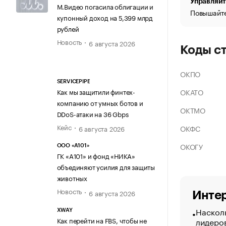
Управляйт
М.Видео погасила облигации и
Повышайте
купонный доход на 5,399 млрд
рублей
Новость
6 августа 2026
Коды с
ОКПО
SERVICEPIPE
ОКАТО
Как мы защитили финтех-
компанию от умных ботов и
ОКТМО
DDoS-атаки на 36 Gbps
Кейс
ОКФС
6 августа 2026
ОКОГУ
ООО «А101»
ГК «А101» и фонд «НИКА»
объединяют усилия для защиты
животных
Новость
6 августа 2026
Интер
Насколь
XWAY
Как перейти на FBS, чтобы не
лидеро