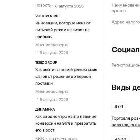
Наименование
Новость
6 августа 2026
органа
VODOVOZ.RU
Адрес налого
Инновации, которые меняют
питьевой режим и влияют на
прибыль
Мнение эксперта
Социал
6 августа 2026
Регистрацио
TEBIZ GROUP
Как выйти на новый рынок: семь
шагов от решения до первой
поставки
Виды д
Мнение эксперта
6 августа 2026
47.9
ДИНАМИКА
Как за одно утро найти падение
Торговля роз
конверсии на 96% и превратить
палаток, рын
его в рост
Кейс
6 августа 2026