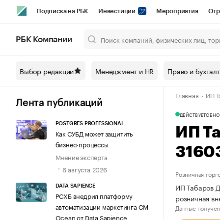
Подписка на РБК
Инвестиции
Мероприятия
Отр
Спорт
Школа управления РБК
РБК Образование
РБ
РБК Компании
Город
Стиль
Крипто
РБК Бизнес-среда
Дискусси
Выбор редакции
Менеджмент и HR
Право и бухгал
Спецпроекты СПб
Конференции СПб
Спецпроекты
Главная
ИП Т
Технологии и медиа
Финансы
Рынок наличной валют
Лента публикаций
ДЕЙСТВУЕТ
ОБНО
POSTGRES PROFESSIONAL
ИП Т
Как СУБД может защитить
бизнес-процессы
3160
Мнение эксперта
6 августа 2026
Розничная торг
ИП Табаров Д
DATA SAPIENCE
РСХБ внедрил платформу
розничная вн
автоматизации маркетинга CM
Данные получен
Ocean от Data Sapience