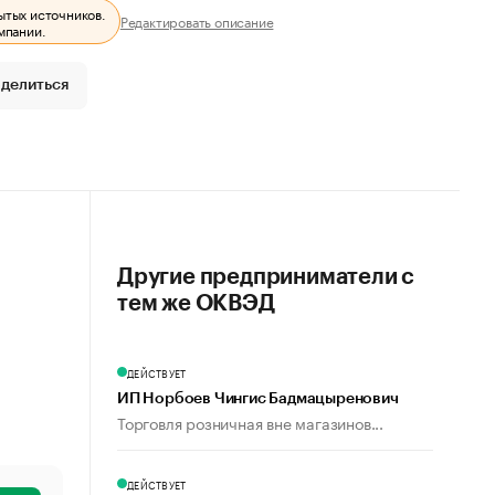
ытых источников.
Редактировать описание
мпании.
делиться
Другие предприниматели с
тем же ОКВЭД
ДЕЙСТВУЕТ
ИП Норбоев Чингис Бадмацыренович
Торговля розничная вне магазинов...
ДЕЙСТВУЕТ