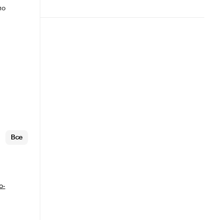
по
Все
о-