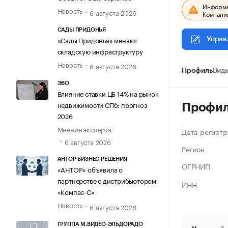
Информац
Новость
6 августа 2026
Компания
САДЫ ПРИДОНЬЯ
«Сады Придонья» меняют
Управ
складскую инфраструктуру
Новость
6 августа 2026
Профиль
Виды
ЭВО
Влияние ставки ЦБ 14% на рынок
недвижимости СПб: прогноз
Профи
2026
Мнение эксперта
Дата регистр
6 августа 2026
Регион
АНТОР БИЗНЕС РЕШЕНИЯ
ОГРНИП
«АНТОР» объявила о
партнерстве с дистрибьютором
ИНН
«Компас-С»
Новость
6 августа 2026
ГРУППА М.ВИДЕО-ЭЛЬДОРАДО