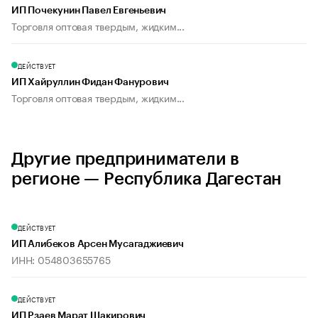
ИП Почекунин Павел Евгеньевич
Торговля оптовая твердым, жидким...
ДЕЙСТВУЕТ
ИП Хайруллин Фидан Фанурович
Торговля оптовая твердым, жидким...
Другие предприниматели в
регионе — Республика Дагестан
ДЕЙСТВУЕТ
ИП Алибеков Арсен Мусагаджиевич
ИНН: 054803655765
ДЕЙСТВУЕТ
ИП Рзаев Марат Шакирович