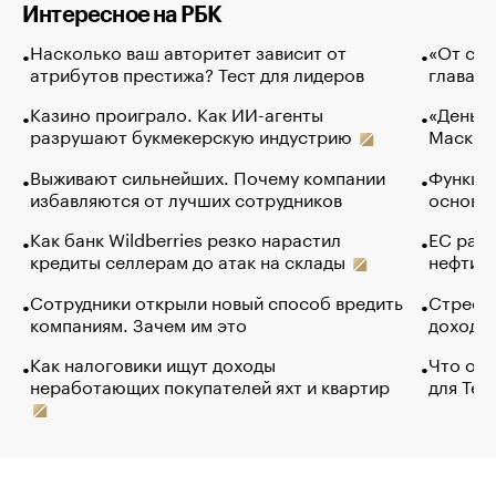
Интересное на РБК
Насколько ваш авторитет зависит от
«От спо
атрибутов престижа? Тест для лидеров
глава к
Казино проиграло. Как ИИ-агенты
«Деньги
разрушают букмекерскую индустрию
Маск в 
Выживают сильнейших. Почему компании
Функции
избавляются от лучших сотрудников
основ э
Как банк Wildberries резко нарастил
ЕС раз
кредиты селлерам до атак на склады
нефти —
Сотрудники открыли новый способ вредить
Стресс 
компаниям. Зачем им это
доходов
Как налоговики ищут доходы
Что обв
неработающих покупателей яхт и квартир
для Tel