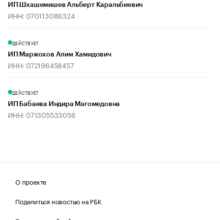
ИП Шхашемишев Альберт Каральбиевич
ИНН: 070113086324
ДЕЙСТВУЕТ
ИП Маржохов Алим Хамидович
ИНН: 072196458457
ДЕЙСТВУЕТ
ИП Бабаева Индира Магомедовна
ИНН: 071305533056
О проекте
Поделиться новостью на РБК