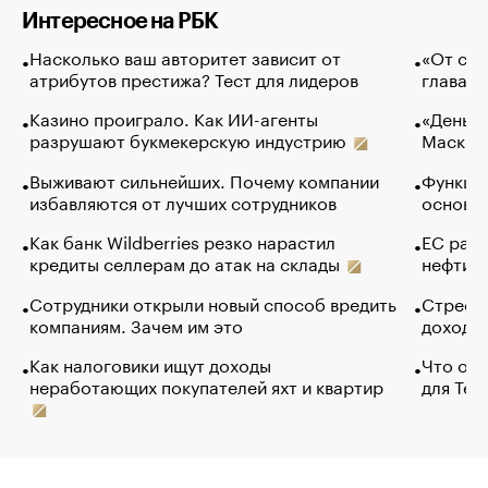
Интересное на РБК
Насколько ваш авторитет зависит от
«От спо
атрибутов престижа? Тест для лидеров
глава к
Казино проиграло. Как ИИ-агенты
«Деньги
разрушают букмекерскую индустрию
Маск в 
Выживают сильнейших. Почему компании
Функции
избавляются от лучших сотрудников
основ э
Как банк Wildberries резко нарастил
ЕС раз
кредиты селлерам до атак на склады
нефти —
Сотрудники открыли новый способ вредить
Стресс 
компаниям. Зачем им это
доходов
Как налоговики ищут доходы
Что обв
неработающих покупателей яхт и квартир
для Tel