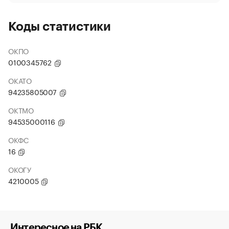
Коды статистики
ОКПО
0100345762
ОКАТО
94235805007
ОКТМО
94535000116
ОКФС
16
ОКОГУ
4210005
Интересное на РБК