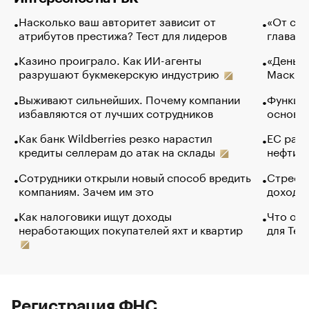
Насколько ваш авторитет зависит от
«От спо
атрибутов престижа? Тест для лидеров
глава к
Казино проиграло. Как ИИ-агенты
«Деньги
разрушают букмекерскую индустрию
Маск в 
Выживают сильнейших. Почему компании
Функции
избавляются от лучших сотрудников
основ э
Как банк Wildberries резко нарастил
ЕС раз
кредиты селлерам до атак на склады
нефти —
Сотрудники открыли новый способ вредить
Стресс 
компаниям. Зачем им это
доходов
Как налоговики ищут доходы
Что обв
неработающих покупателей яхт и квартир
для Tel
Регистрация ФНС