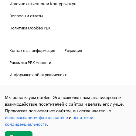
Источник отчетности Контур.Фокус
Вопросы и ответы
Политика Cookies РБК
Контактная информация
Редакция
Рассылка РБК Новости
Информация об ограничениях
Правовая информация
О соблюдении авторских прав
Мы используем cookie. Это позволяет нам анализировать
© АО «РОСБИЗНЕСКОНСАЛТИНГ»,
1995–2026.
Сообщения
и материалы информационного агентства «РБК»
взаимодействие посетителей с сайтом и делать его лучше.
(зарегистрировано Федеральной службой по надзору в сфере
Продолжая пользоваться сайтом, вы соглашаетесь с
связи, информационных технологий и массовых
использованием файлов cookie
и
политикой
коммуникаций (Роскомнадзор) 09.12.2015 за номером ИА
№ФС77-63848) сопровождаются пометкой «РБК». Отдельные
конфиденциальности
.
публикации могут содержать информацию,
не предназначенную для пользователей