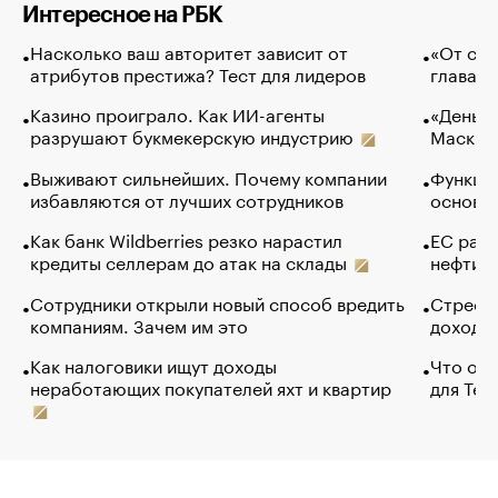
Интересное на РБК
Насколько ваш авторитет зависит от
«От спо
атрибутов престижа? Тест для лидеров
глава к
Казино проиграло. Как ИИ-агенты
«Деньги
разрушают букмекерскую индустрию
Маск в 
Выживают сильнейших. Почему компании
Функции
избавляются от лучших сотрудников
основ э
Как банк Wildberries резко нарастил
ЕС раз
кредиты селлерам до атак на склады
нефти —
Сотрудники открыли новый способ вредить
Стресс 
компаниям. Зачем им это
доходов
Как налоговики ищут доходы
Что обв
неработающих покупателей яхт и квартир
для Tel