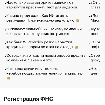
Насколько ваш авторитет зависит от
«От спо
атрибутов престижа? Тест для лидеров
глава к
Казино проиграло. Как ИИ-агенты
«Деньги
разрушают букмекерскую индустрию
Маск в 
Выживают сильнейших. Почему компании
Функции
избавляются от лучших сотрудников
основ э
Как банк Wildberries резко нарастил
ЕС раз
кредиты селлерам до атак на склады
нефти —
Сотрудники открыли новый способ вредить
Стресс 
компаниям. Зачем им это
доходов
Как налоговики ищут доходы
Что обв
неработающих покупателей яхт и квартир
для Tel
Регистрация ФНС