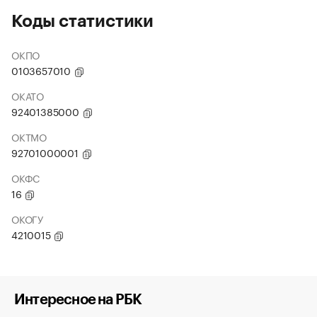
Коды статистики
ОКПО
0103657010
ОКАТО
92401385000
ОКТМО
92701000001
ОКФС
16
ОКОГУ
4210015
Интересное на РБК