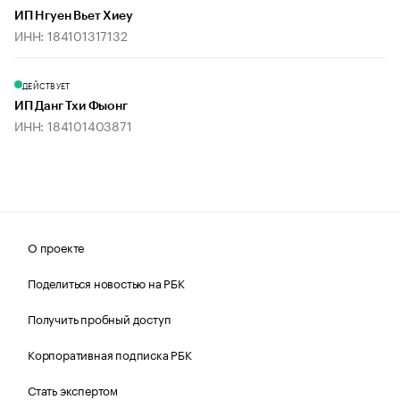
ИП Нгуен Вьет Хиеу
ИНН: 184101317132
ДЕЙСТВУЕТ
ИП Данг Тхи Фыонг
ИНН: 184101403871
О проекте
Поделиться новостью на РБК
Получить пробный доступ
Корпоративная подписка РБК
Стать экспертом