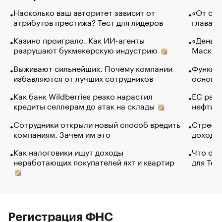
Насколько ваш авторитет зависит от
«От спо
атрибутов престижа? Тест для лидеров
глава к
Казино проиграло. Как ИИ-агенты
«Деньги
разрушают букмекерскую индустрию
Маск в 
Выживают сильнейших. Почему компании
Функции
избавляются от лучших сотрудников
основ э
Как банк Wildberries резко нарастил
ЕС раз
кредиты селлерам до атак на склады
нефти —
Сотрудники открыли новый способ вредить
Стресс 
компаниям. Зачем им это
доходов
Как налоговики ищут доходы
Что обв
неработающих покупателей яхт и квартир
для Tel
Регистрация ФНС