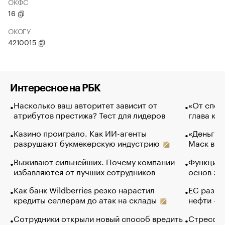
ОКФС
16
ОКОГУ
4210015
Интересное на РБК
Насколько ваш авторитет зависит от
«От спор
атрибутов престижа? Тест для лидеров
глава ко
Казино проиграло. Как ИИ-агенты
«Деньги б
разрушают букмекерскую индустрию
Маск в и
Выживают сильнейших. Почему компании
Функции 
избавляются от лучших сотрудников
основ эф
Как банк Wildberries резко нарастил
ЕС разре
кредиты селлерам до атак на склады
нефти — 
Сотрудники открыли новый способ вредить
Стресс о