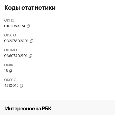
Коды статистики
ОКПО
0162053274
ОКАТО
03207802001
ОКТМО
03607402101
ОКФС
16
ОКОГУ
4210015
Интересное на РБК