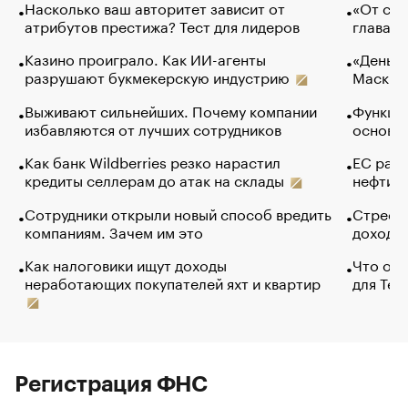
Насколько ваш авторитет зависит от
«От спо
атрибутов престижа? Тест для лидеров
глава к
Казино проиграло. Как ИИ-агенты
«Деньги
разрушают букмекерскую индустрию
Маск в 
Выживают сильнейших. Почему компании
Функции
избавляются от лучших сотрудников
основ э
Как банк Wildberries резко нарастил
ЕС раз
кредиты селлерам до атак на склады
нефти —
Сотрудники открыли новый способ вредить
Стресс 
компаниям. Зачем им это
доходов
Как налоговики ищут доходы
Что обв
неработающих покупателей яхт и квартир
для Tel
Регистрация ФНС