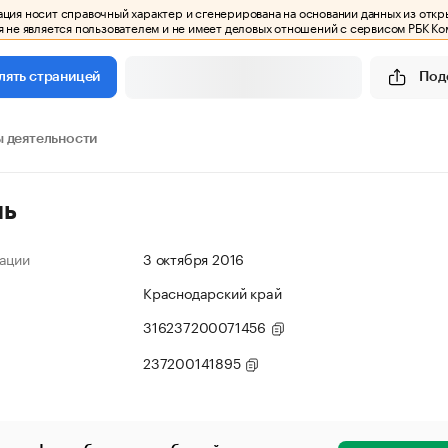
ия носит справочный характер и сгенерирована на основании данных из откр
 не является пользователем и не имеет деловых отношений с сервисом РБК Ко
Под
лять страницей
 деятельности
ль
ации
3 октября 2016
Краснодарский край
316237200071456
237200141895