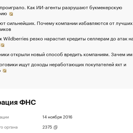
 проиграло. Как ИИ-агенты разрушают букмекерскую
рию
ют сильнейших. Почему компании избавляются от лучших
ников
к Wildberries резко нарастил кредиты селлерам до атак н
ики открыли новый способ вредить компаниям. Зачем им
оговики ищут доходы неработающих покупателей яхт и
р
рация ФНС
ации
14 ноября 2016
го органа
2375