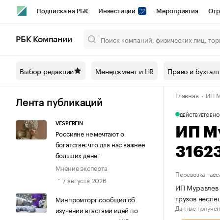
Подписка на РБК
Инвестиции
Мероприятия
Отр
Спорт
Школа управления РБК
РБК Образование
РБ
РБК Компании
Город
Стиль
Крипто
РБК Бизнес-среда
Дискусси
Выбор редакции
Менеджмент и HR
Право и бухгал
Спецпроекты СПб
Конференции СПб
Спецпроекты
Главная
ИП М
Технологии и медиа
Финансы
Рынок наличной валют
Лента публикаций
ДЕЙСТВУЕТ
ОБНО
VESPERFIN
ИП М
Россияне не мечтают о
богатстве: что для нас важнее
3162
больших денег
Мнение эксперта
Перевозка пасс
7 августа 2026
ИП Муравлев 
грузов неспе
Минпромторг сообщил об
Данные получен
изучении властями идей по