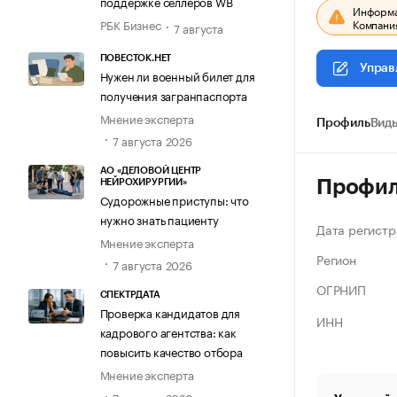
поддержке селлеров WB
Информац
Компания
РБК Бизнес
7 августа
ПОВЕСТОК.НЕТ
Управ
Нужен ли военный билет для
получения загранпаспорта
Мнение эксперта
Профиль
Виды
7 августа 2026
АО «ДЕЛОВОЙ ЦЕНТР
Профи
НЕЙРОХИРУРГИИ»
Судорожные приступы: что
нужно знать пациенту
Дата регистр
Мнение эксперта
Регион
7 августа 2026
ОГРНИП
СПЕКТРДАТА
Проверка кандидатов для
ИНН
кадрового агентства: как
повысить качество отбора
Мнение эксперта
7 августа 2026