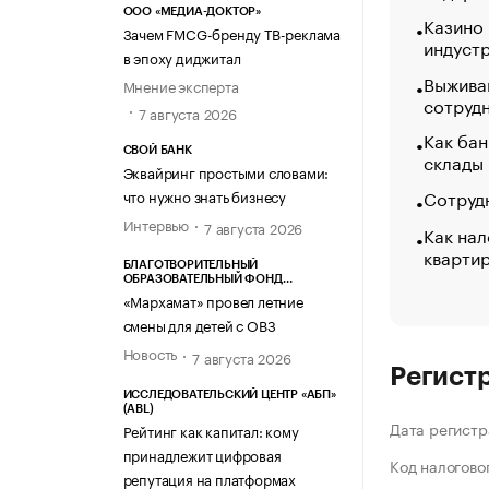
ООО «МЕДИА-ДОКТОР»
Казино
Зачем FMCG-бренду ТВ-реклама
индуст
в эпоху диджитал
Выжива
Мнение эксперта
сотруд
7 августа 2026
Как бан
СВОЙ БАНК
склады
Эквайринг простыми словами:
Сотрудн
что нужно знать бизнесу
Интервью
7 августа 2026
Как нал
кварти
БЛАГОТВОРИТЕЛЬНЫЙ
ОБРАЗОВАТЕЛЬНЫЙ ФОНД
«МАРХАМАТ»
«Мархамат» провел летние
смены для детей с ОВЗ
Новость
7 августа 2026
Регист
ИССЛЕДОВАТЕЛЬСКИЙ ЦЕНТР «АБП»
(ABL)
Дата регистр
Рейтинг как капитал: кому
принадлежит цифровая
Код налогово
репутация на платформах