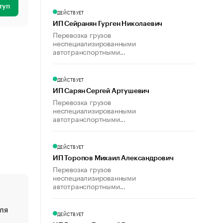
туп
ДЕЙСТВУЕТ
ИП Сейранян Гурген Николаевич
Перевозка грузов
неспециализированными
автотранспортными...
ДЕЙСТВУЕТ
ИП Сарян Сергей Артушевич
Перевозка грузов
неспециализированными
автотранспортными...
ДЕЙСТВУЕТ
ИП Торопов Михаил Александрович
Перевозка грузов
неспециализированными
автотранспортными...
ля
«От спорта тело стареет иначе». Как живет глава ко
ДЕЙСТВУЕТ
создавшей GTA