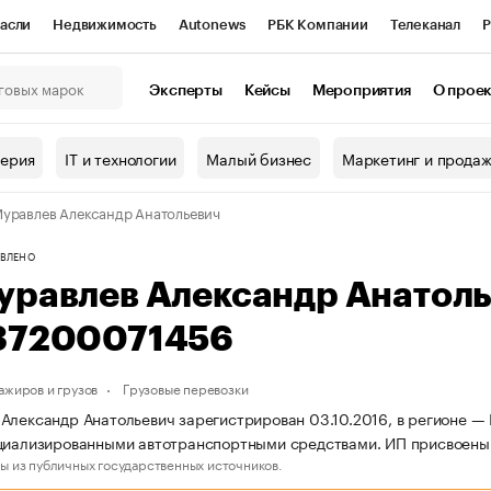
асли
Недвижимость
Autonews
РБК Компании
Телеканал
Р
К Курсы
РБК Life
Тренды
Визионеры
Национальные проекты
Эксперты
Кейсы
Мероприятия
О прое
онный клуб
Исследования
Кредитные рейтинги
Франшизы
Г
терия
IT и технологии
Малый бизнес
Маркетинг и прода
Проверка контрагентов
Политика
Экономика
Бизнес
уравлев Александр Анатольевич
ы
ВЛЕНО
уравлев Александр Анатол
37200071456
ажиров и грузов
Грузовые перевозки
Александр Анатольевич зарегистрирован 03.10.2016, в регионе — 
циализированными автотранспортными средствами. ИП присвоены
ы из публичных государственных источников.