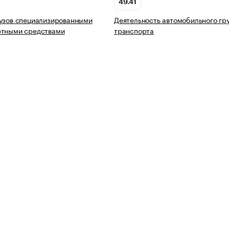
49.41
узов специализированными
Деятельность автомобильного гр
ртными средствами
транспорта