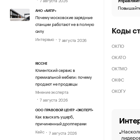
Управляйт
Повышайте
АНО «АИПР»
Почему московские зарядные
станции работают не в полную
Коды с
силу
Интервью
7 августа 2026
ОКПО
ОКАТО
RICCHE
ОКТМО
Клиентский сервис в
премиальной мебели: почему
ОКФС
продают не продавцы
ОКОГУ
Мнение эксперта
7 августа 2026
ООО ПРАВОВОЙ ЦЕНТР «ЭКСПЕРТ»
Как взыскать ущерб,
Интер
причиненный дропперами
Насколь
Кейс
7 августа 2026
лидеро