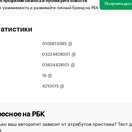
е профилем бизнеса и публикуйте новости
Получить дос
 узнаваемость и развивайте личный бренд на РБК
татистики
0105813095
03234828001
03634428101
16
4210015
есное на РБК
ко ваш авторитет зависит от атрибутов престижа? Тест д
в