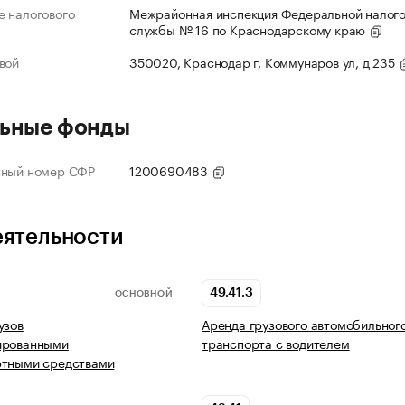
 налогового
Межрайонная инспекция Федеральной налог
службы № 16 по Краснодарскому краю
вой
350020, Краснодар г, Коммунаров ул, д 235
ьные фонды
нный номер СФР
1200690483
еятельности
49.41.3
ОСНОВНОЙ
узов
Аренда грузового автомобильног
ированными
транспорта с водителем
ртными средствами