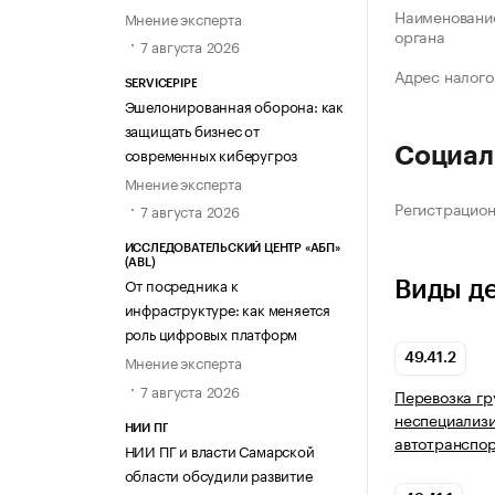
Наименование
Мнение эксперта
органа
7 августа 2026
Адрес налого
SERVICEPIPE
Эшелонированная оборона: как
защищать бизнес от
современных киберугроз
Социал
Мнение эксперта
Регистрацио
7 августа 2026
ИССЛЕДОВАТЕЛЬСКИЙ ЦЕНТР «АБП»
(ABL)
От посредника к
Виды д
инфраструктуре: как меняется
роль цифровых платформ
49.41.2
Мнение эксперта
7 августа 2026
Перевозка гр
неспециализ
НИИ ПГ
автотранспо
НИИ ПГ и власти Самарской
области обсудили развитие