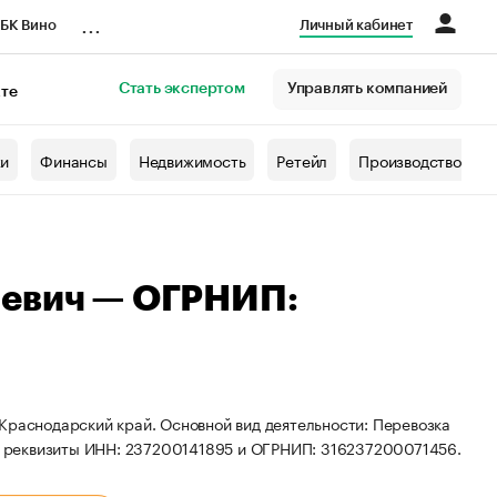
...
БК Вино
Личный кабинет
Стать экспертом
Управлять компанией
кте
азета
жи
Финансы
Недвижимость
Ретейл
Производство
ьевич — ОГРНИП:
Краснодарский край. Основной вид деятельности: Перевозка
 реквизиты ИНН: 237200141895 и ОГРНИП: 316237200071456.