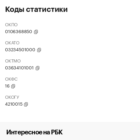
Коды статистики
ОКПО
0106368850
ОКАТО
03234501000
ОКТМО
03634101001
ОКФС
16
ОКОГУ
4210015
Интересное на РБК