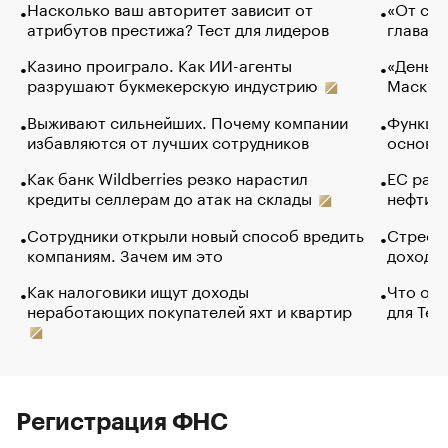
Насколько ваш авторитет зависит от
«От спо
атрибутов престижа? Тест для лидеров
глава к
Казино проиграло. Как ИИ-агенты
«Деньги
разрушают букмекерскую индустрию
Маск в 
Выживают сильнейших. Почему компании
Функции
избавляются от лучших сотрудников
основ э
Как банк Wildberries резко нарастил
ЕС раз
кредиты селлерам до атак на склады
нефти —
Сотрудники открыли новый способ вредить
Стресс 
компаниям. Зачем им это
доходов
Как налоговики ищут доходы
Что обв
неработающих покупателей яхт и квартир
для Tel
Регистрация ФНС