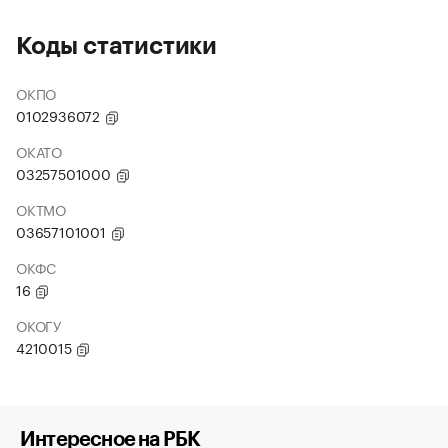
Коды статистики
ОКПО
0102936072
ОКАТО
03257501000
ОКТМО
03657101001
ОКФС
16
ОКОГУ
4210015
Интересное на РБК