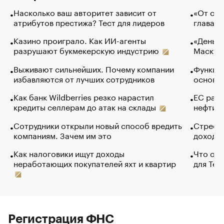
Насколько ваш авторитет зависит от
«От спо
атрибутов престижа? Тест для лидеров
глава к
Казино проиграло. Как ИИ-агенты
«Деньги
разрушают букмекерскую индустрию
Маск в 
Выживают сильнейших. Почему компании
Функции
избавляются от лучших сотрудников
основ э
Как банк Wildberries резко нарастил
ЕС раз
кредиты селлерам до атак на склады
нефти —
Сотрудники открыли новый способ вредить
Стресс 
компаниям. Зачем им это
доходов
Как налоговики ищут доходы
Что обв
неработающих покупателей яхт и квартир
для Tel
Регистрация ФНС