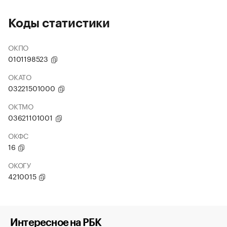
Коды статистики
ОКПО
0101198523
ОКАТО
03221501000
ОКТМО
03621101001
ОКФС
16
ОКОГУ
4210015
Интересное на РБК