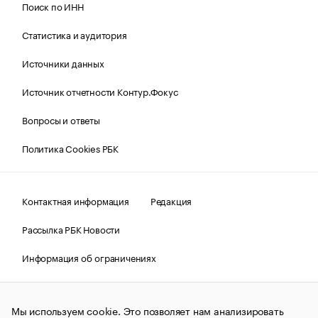
Поиск по ИНН
Статистика и аудитория
Источники данных
Источник отчетности Контур.Фокус
Вопросы и ответы
Политика Cookies РБК
Контактная информация
Редакция
Рассылка РБК Новости
Информация об ограничениях
Правовая информация
О соблюдении авторских прав
Мы используем cookie. Это позволяет нам анализировать
© АО «РОСБИЗНЕСКОНСАЛТИНГ»,
1995–2026.
Сообщения