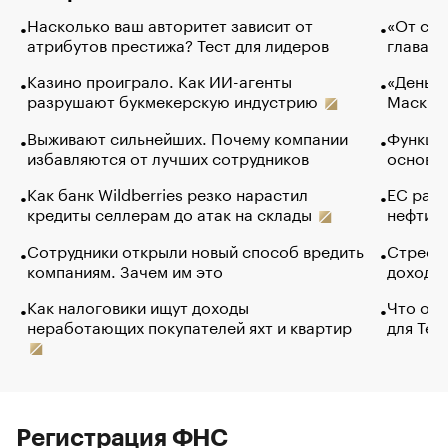
Насколько ваш авторитет зависит от
«От спо
атрибутов престижа? Тест для лидеров
глава к
Казино проиграло. Как ИИ-агенты
«Деньги
разрушают букмекерскую индустрию
Маск в 
Выживают сильнейших. Почему компании
Функции
избавляются от лучших сотрудников
основ э
Как банк Wildberries резко нарастил
ЕС раз
кредиты селлерам до атак на склады
нефти —
Сотрудники открыли новый способ вредить
Стресс 
компаниям. Зачем им это
доходов
Как налоговики ищут доходы
Что обв
неработающих покупателей яхт и квартир
для Tel
Регистрация ФНС