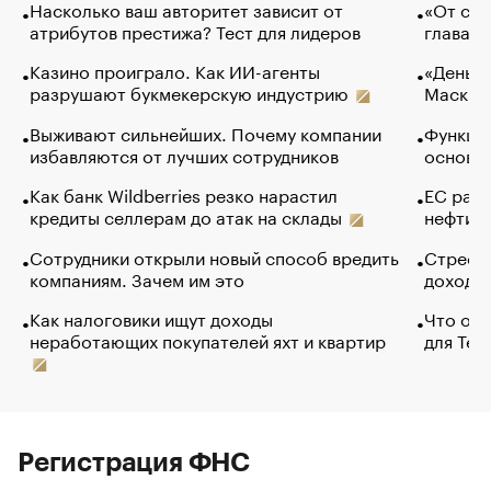
Насколько ваш авторитет зависит от
«От спо
атрибутов престижа? Тест для лидеров
глава к
Казино проиграло. Как ИИ-агенты
«Деньги
разрушают букмекерскую индустрию
Маск в 
Выживают сильнейших. Почему компании
Функции
избавляются от лучших сотрудников
основ э
Как банк Wildberries резко нарастил
ЕС раз
кредиты селлерам до атак на склады
нефти —
Сотрудники открыли новый способ вредить
Стресс 
компаниям. Зачем им это
доходов
Как налоговики ищут доходы
Что обв
неработающих покупателей яхт и квартир
для Tel
Регистрация ФНС