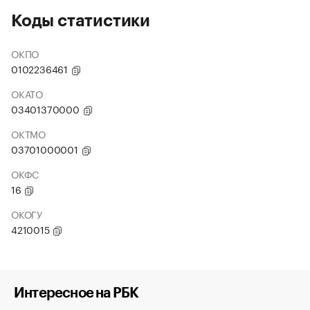
Коды статистики
ОКПО
0102236461
ОКАТО
03401370000
ОКТМО
03701000001
ОКФС
16
ОКОГУ
4210015
Интересное на РБК