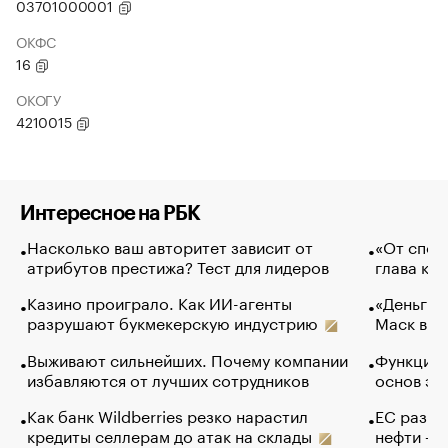
03701000001
ОКФС
16
ОКОГУ
4210015
Интересное на РБК
Насколько ваш авторитет зависит от
«От спор
атрибутов престижа? Тест для лидеров
глава ко
Казино проиграло. Как ИИ-агенты
«Деньги б
разрушают букмекерскую индустрию
Маск в и
Выживают сильнейших. Почему компании
Функции 
избавляются от лучших сотрудников
основ эф
Как банк Wildberries резко нарастил
ЕС разре
кредиты селлерам до атак на склады
нефти — 