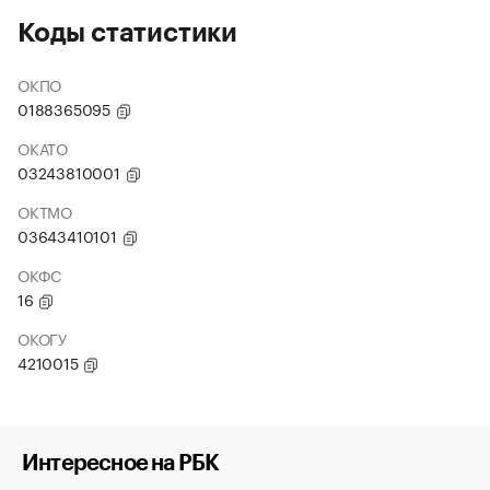
Коды статистики
ОКПО
0188365095
ОКАТО
03243810001
ОКТМО
03643410101
ОКФС
16
ОКОГУ
4210015
Интересное на РБК