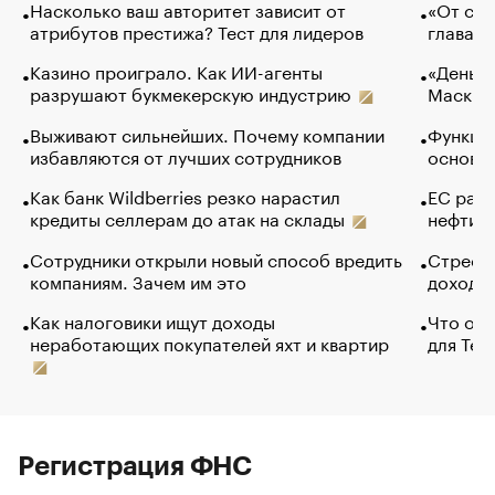
Насколько ваш авторитет зависит от
«От спо
атрибутов престижа? Тест для лидеров
глава к
Казино проиграло. Как ИИ-агенты
«Деньги
разрушают букмекерскую индустрию
Маск в 
Выживают сильнейших. Почему компании
Функции
избавляются от лучших сотрудников
основ э
Как банк Wildberries резко нарастил
ЕС раз
кредиты селлерам до атак на склады
нефти —
Сотрудники открыли новый способ вредить
Стресс 
компаниям. Зачем им это
доходов
Как налоговики ищут доходы
Что обв
неработающих покупателей яхт и квартир
для Tel
Регистрация ФНС