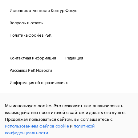
Источник отчетности Контур.Фокус
Вопросы и ответы
Политика Cookies РБК
Контактная информация
Редакция
Рассылка РБК Новости
Информация об ограничениях
Правовая информация
О соблюдении авторских прав
Мы используем cookie. Это позволяет нам анализировать
© АО «РОСБИЗНЕСКОНСАЛТИНГ»,
1995–2026.
Сообщения
и материалы информационного агентства «РБК»
взаимодействие посетителей с сайтом и делать его лучше.
(зарегистрировано Федеральной службой по надзору в сфере
Продолжая пользоваться сайтом, вы соглашаетесь с
связи, информационных технологий и массовых
использованием файлов cookie
и
политикой
коммуникаций (Роскомнадзор) 09.12.2015 за номером ИА
№ФС77-63848) сопровождаются пометкой «РБК». Отдельные
конфиденциальности
.
публикации могут содержать информацию,