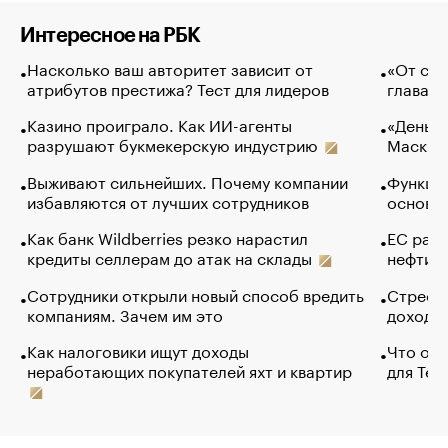
Интересное на РБК
Насколько ваш авторитет зависит от
«От спо
атрибутов престижа? Тест для лидеров
глава к
Казино проиграло. Как ИИ-агенты
«Деньги
разрушают букмекерскую индустрию
Маск в 
Выживают сильнейших. Почему компании
Функции
избавляются от лучших сотрудников
основ э
Как банк Wildberries резко нарастил
ЕС раз
кредиты селлерам до атак на склады
нефти —
Сотрудники открыли новый способ вредить
Стресс 
компаниям. Зачем им это
доходов
Как налоговики ищут доходы
Что обв
неработающих покупателей яхт и квартир
для Tel