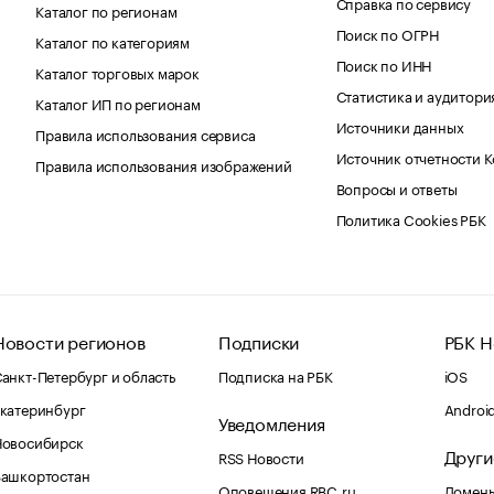
Справка по сервису
Каталог по регионам
Поиск по ОГРН
Каталог по категориям
Поиск по ИНН
Каталог торговых марок
Статистика и аудитори
Каталог ИП по регионам
Источники данных
Правила использования сервиса
Источник отчетности 
Правила использования изображений
Вопросы и ответы
Политика Cookies РБК
Новости регионов
Подписки
РБК Н
анкт-Петербург и область
Подписка на РБК
iOS
катеринбург
Androi
Уведомления
Новосибирск
Други
RSS Новости
Башкортостан
Оповещения RBC.ru
Домены