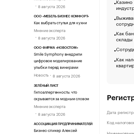
Казино
8 августа 2026
индуст
Выжива
ООО «МЕБЕЛЬ БИЗНЕС КОМФОРТ»
Как выбрать стулья для кухни
сотруд
Мнение эксперта
Как бан
8 августа 2026
склады
Сотрудн
ООО ФИРМА «НОВОСТОМ»
Smile Symphony внедрили
Как нал
цифровое моделирование
кварти
улыбки перед винирами
Новость
8 августа 2026
ЗЕЛЁНЫЙ ЛИСТ
Гипоаллергенность: что
Регист
скрывается за модным словом
Мнение эксперта
Дата регистр
8 августа 2026
Код налогово
АССОЦИАЦИЯ ПРЕДПРИНИМАТЕЛЕЙ
Бизнес-спикер Алексей
Наименование