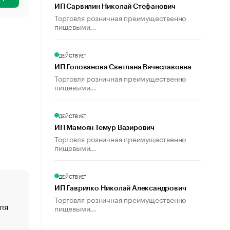
ИП Сарвилин Николай Стефанович
Торговля розничная преимущественно
пищевыми...
ДЕЙСТВУЕТ
ИП Голованова Светлана Вячеславовна
Торговля розничная преимущественно
пищевыми...
ДЕЙСТВУЕТ
ИП Мамоян Темур Вазирович
Торговля розничная преимущественно
пищевыми...
ДЕЙСТВУЕТ
ИП Гаврилко Николай Александрович
Торговля розничная преимущественно
ля
«От спорта тело стареет иначе». Как живет глава ко
пищевыми...
создавшей GTA