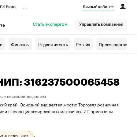
...
БК Вино
Личный кабинет
Стать экспертом
Управлять компанией
кте
азета
жи
Финансы
Недвижимость
Ретейл
Производство
РНИП: 316237500065458
овля пищевыми продуктами
ий край. Основной вид деятельности: Торговля розничная
ями в неспециализированных магазинах. ИП присвоены
ытых источников.