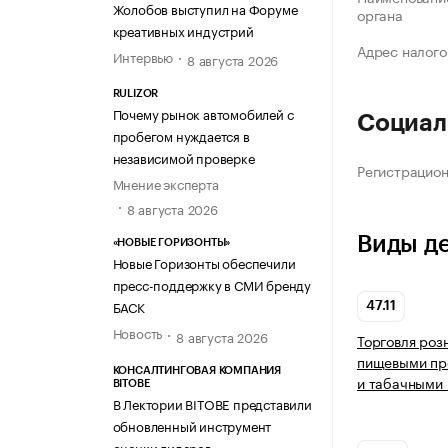
Жолобов выступил на Форуме
органа
креативных индустрий
Адрес налого
Интервью
8 августа 2026
RULIZOR
Почему рынок автомобилей с
Социал
пробегом нуждается в
независимой проверке
Регистрацио
Мнение эксперта
8 августа 2026
Виды д
«НОВЫЕ ГОРИЗОНТЫ»
Новые Горизонты обеспечили
пресс-поддержку в СМИ бренду
БАСК
47.11
Новость
8 августа 2026
Торговля роз
пищевыми про
КОНСАЛТИНГОВАЯ КОМПАНИЯ
и табачными 
BITOBE
В Лектории BITOBE представили
обновленный инструмент
оценки лидеров