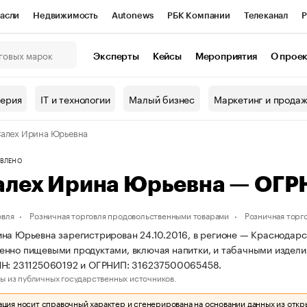
асли
Недвижимость
Autonews
РБК Компании
Телеканал
Р
К Курсы
РБК Life
Тренды
Визионеры
Национальные проекты
Эксперты
Кейсы
Мероприятия
О прое
онный клуб
Исследования
Кредитные рейтинги
Франшизы
Г
терия
IT и технологии
Малый бизнес
Маркетинг и прода
Проверка контрагентов
Политика
Экономика
Бизнес
алех Ирина Юрьевна
ы
ВЛЕНО
алех Ирина Юрьевна — ОГ
овля
Розничная торговля продовольственными товарами
Розничная торг
на Юрьевна зарегистрирован 24.10.2016, в регионе — Краснодарск
нно пищевыми продуктами, включая напитки, и табачными издели
НН: 231125060192 и ОГРНИП: 316237500065458.
ы из публичных государственных источников.
ия носит справочный характер и сгенерирована на основании данных из откр