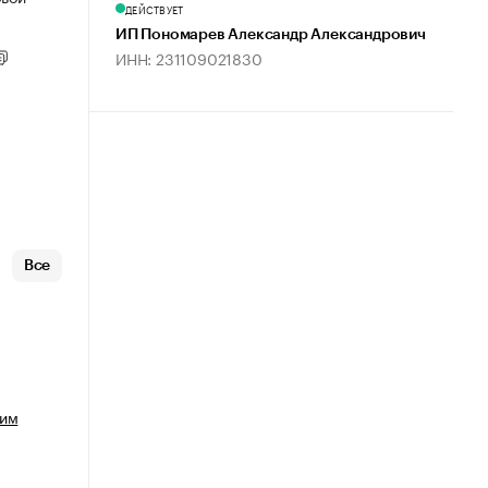
ДЕЙСТВУЕТ
ИП Пономарев Александр Александрович
ИНН: 231109021830
Все
ким