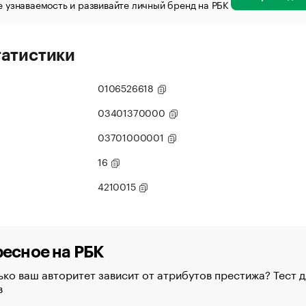
 узнаваемость и развивайте личный бренд на РБК
татистики
0106526618
03401370000
03701000001
16
4210015
есное на РБК
ко ваш авторитет зависит от атрибутов престижа? Тест д
в