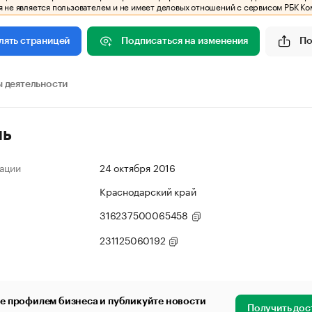
 не является пользователем и не имеет деловых отношений с сервисом РБК Ко
Подписаться на изменения
По
лять страницей
 деятельности
ль
ации
24 октября 2016
Краснодарский край
316237500065458
231125060192
е профилем бизнеса и публикуйте новости
Получить дос