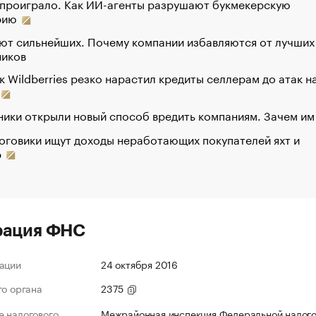
 проиграло. Как ИИ-агенты разрушают букмекерскую
рию
ют сильнейших. Почему компании избавляются от лучших
ников
к Wildberries резко нарастил кредиты селлерам до атак н
ики открыли новый способ вредить компаниям. Зачем им
оговики ищут доходы неработающих покупателей яхт и
р
рация ФНС
ации
24 октября 2016
го органа
2375
 налогового
Межрайонная инспекция Федеральной налог