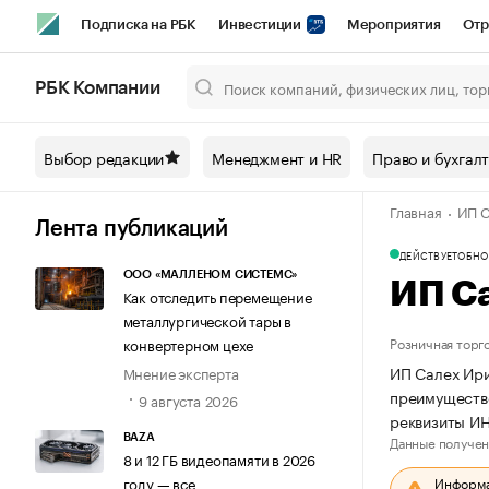
Подписка на РБК
Инвестиции
Мероприятия
Отр
Спорт
Школа управления РБК
РБК Образование
РБ
РБК Компании
Город
Стиль
Крипто
РБК Бизнес-среда
Дискусси
Выбор редакции
Менеджмент и HR
Право и бухгал
Спецпроекты СПб
Конференции СПб
Спецпроекты
Главная
ИП С
Технологии и медиа
Финансы
Рынок наличной валют
Лента публикаций
ДЕЙСТВУЕТ
ОБНО
ООО «МАЛЛЕНОМ СИСТЕМС»
ИП С
Как отследить перемещение
металлургической тары в
Розничная торг
конвертерном цехе
ИП Салех Ири
Мнение эксперта
преимуществе
9 августа 2026
реквизиты И
Данные получен
BAZA
8 и 12 ГБ видеопамяти в 2026
Информац
году — все