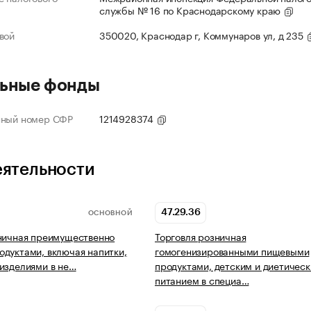
службы № 16 по Краснодарскому краю
вой
350020, Краснодар г, Коммунаров ул, д 235
ьные фонды
нный номер СФР
1214928374
еятельности
47.29.36
ОСНОВНОЙ
ничная преимущественно
Торговля розничная
дуктами, включая напитки,
гомогенизированными пищевыми
изделиями в не…
продуктами, детским и диетичес
питанием в специа…