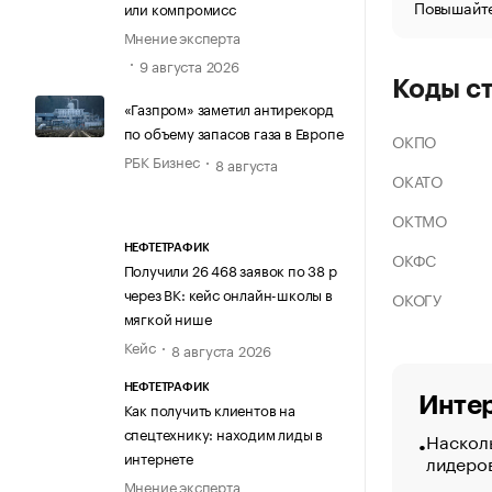
Повышайте
или компромисс
Мнение эксперта
9 августа 2026
Коды с
«Газпром» заметил антирекорд
по объему запасов газа в Европе
ОКПО
РБК Бизнес
8 августа
ОКАТО
ОКТМО
НЕФТЕТРАФИК
ОКФС
Получили 26 468 заявок по 38 р
через ВК: кейс онлайн-школы в
ОКОГУ
мягкой нише
Кейс
8 августа 2026
НЕФТЕТРАФИК
Интер
Как получить клиентов на
спецтехнику: находим лиды в
Насколь
интернете
лидеро
Мнение эксперта