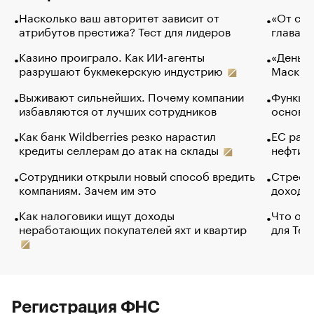
Насколько ваш авторитет зависит от
«От спо
атрибутов престижа? Тест для лидеров
глава к
Казино проиграло. Как ИИ-агенты
«Деньги
разрушают букмекерскую индустрию
Маск в 
Выживают сильнейших. Почему компании
Функции
избавляются от лучших сотрудников
основ э
Как банк Wildberries резко нарастил
ЕС раз
кредиты селлерам до атак на склады
нефти —
Сотрудники открыли новый способ вредить
Стресс 
компаниям. Зачем им это
доходов
Как налоговики ищут доходы
Что обв
неработающих покупателей яхт и квартир
для Tel
Регистрация ФНС