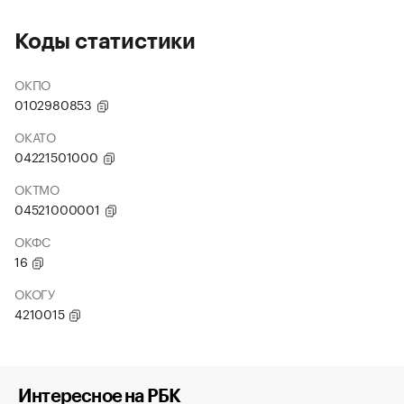
Коды статистики
ОКПО
0102980853
ОКАТО
04221501000
ОКТМО
04521000001
ОКФС
16
ОКОГУ
4210015
Интересное на РБК