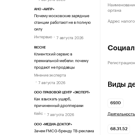
Наименование
органа
АНО «АИПР»
Почему московские зарядные
Адрес налого
станции работают не в полную
силу
Интервью
7 августа 2026
Социал
RICCHE
Клиентский сервис в
премиальной мебели: почему
Регистрацио
продают не продавцы
Мнение эксперта
7 августа 2026
Виды д
ООО ПРАВОВОЙ ЦЕНТР «ЭКСПЕРТ»
Как взыскать ущерб,
69.10
причиненный дропперами
Кейс
Деятельность
7 августа 2026
ООО «МЕДИА-ДОКТОР»
68.31.52
Зачем FMCG-бренду ТВ-реклама