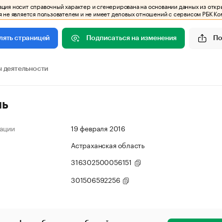
ия носит справочный характер и сгенерирована на основании данных из откр
 не является пользователем и не имеет деловых отношений с сервисом РБК Ко
Подписаться на изменения
По
лять страницей
 деятельности
ль
ации
19 февраля 2016
Астраханская область
316302500056151
301506592256