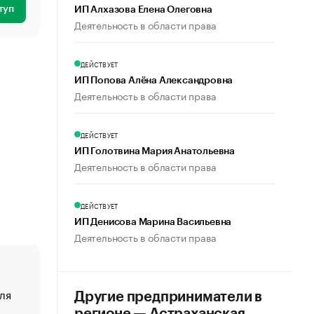
туп
ИП Алхазова Елена Олеговна
Деятельность в области права
ДЕЙСТВУЕТ
ИП Попова Алёна Александровна
Деятельность в области права
ДЕЙСТВУЕТ
ИП Голотвина Мария Анатольевна
Деятельность в области права
ДЕЙСТВУЕТ
ИП Денисова Марина Васильевна
Деятельность в области права
ля
«От спорта тело стареет иначе». Как живет глава ко
Другие предприниматели в
создавшей GTA