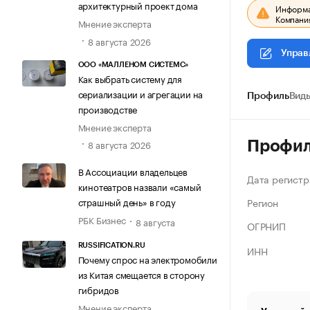
архитектурный проект дома
Информац
Компания
Мнение эксперта
8 августа 2026
Управ
ООО «МАЛЛЕНОМ СИСТЕМС»
Как выбрать систему для
сериализации и агрегации на
Профиль
Виды
производстве
Мнение эксперта
8 августа 2026
Профи
В Ассоциации владельцев
Дата регистр
кинотеатров назвали «самый
Регион
страшный день» в году
РБК Бизнес
8 августа
ОГРНИП
RUSSIFICATION.RU
ИНН
Почему спрос на электромобили
из Китая смещается в сторону
гибридов
Мнение эксперта