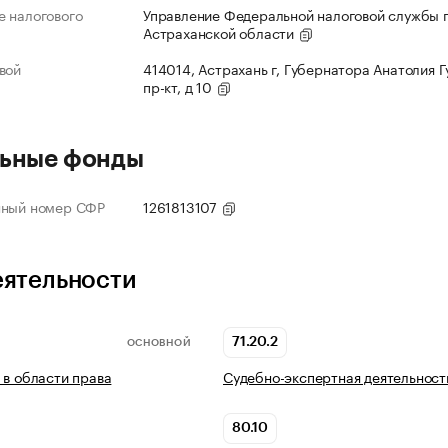
 налогового
Управление Федеральной налоговой службы 
Астраханской области
вой
414014, Астрахань г, Губернатора Анатолия 
пр-кт, д 10
ьные фонды
нный номер СФР
1261813107
еятельности
71.20.2
ОСНОВНОЙ
 в области права
Судебно-экспертная деятельност
80.10