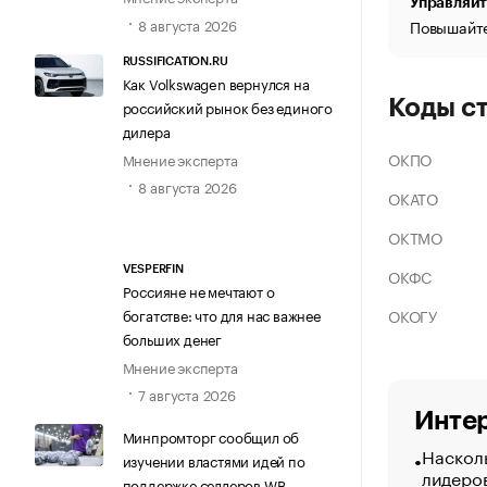
Управляйт
8 августа 2026
Повышайте
RUSSIFICATION.RU
Как Volkswagen вернулся на
Коды с
российский рынок без единого
дилера
ОКПО
Мнение эксперта
8 августа 2026
ОКАТО
ОКТМО
VESPERFIN
ОКФС
Россияне не мечтают о
ОКОГУ
богатстве: что для нас важнее
больших денег
Мнение эксперта
7 августа 2026
Интер
Минпромторг сообщил об
Насколь
изучении властями идей по
лидеро
поддержке селлеров WB