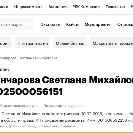
асли
Недвижимость
Autonews
РБК Компании
Телеканал
Р
К Курсы
РБК Life
Тренды
Визионеры
Национальные проекты
Эксперты
Кейсы
Мероприятия
О прое
онный клуб
Исследования
Кредитные рейтинги
Франшизы
Г
терия
IT и технологии
Малый бизнес
Маркетинг и прода
Проверка контрагентов
Политика
Экономика
Бизнес
ончарова Светлана Михайловна
ы
ВЛЕНО
ончарова Светлана Михайл
02500056151
бухгалтерские услуги
Право и юриспруденция
 Светлана Михайловна зарегистрирован 19.02.2016, в регионе — А
 в области права. ИП присвоены реквизиты ИНН: 301506592256 и
ы из публичных государственных источников.