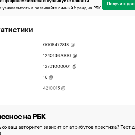
е профилем бизнеса и публикуйте новости
Получить дос
 узнаваемость и развивайте личный бренд на РБК
татистики
0006472818
12401367000
12701000001
16
4210015
есное на РБК
ко ваш авторитет зависит от атрибутов престижа? Тест д
в