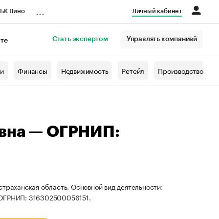
...
БК Вино
Личный кабинет
Стать экспертом
Управлять компанией
кте
азета
жи
Финансы
Недвижимость
Ретейл
Производство
овна — ОГРНИП:
страханская область. Основной вид деятельности:
 ОГРНИП: 316302500056151.