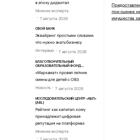
в эпоху диджитал
Предоставлен
Мнение эксперта
при оценке н
имущества за
7 августа 2026
СВОЙ БАНК
Эквайринг простыми словами:
что нужно знать бизнесу
Интервью
7 августа 2026
БЛАГОТВОРИТЕЛЬНЫЙ
ОБРАЗОВАТЕЛЬНЫЙ ФОНД
«МАРХАМАТ»
«Мархамат» провел летние
смены для детей с ОВЗ
Новость
7 августа 2026
ИССЛЕДОВАТЕЛЬСКИЙ ЦЕНТР «АБП»
(ABL)
Рейтинг как капитал: кому
принадлежит цифровая
репутация на платформах
Мнение эксперта
7 августа 2026