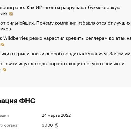
 проиграло. Как ИИ-агенты разрушают букмекерскую
рию
ют сильнейших. Почему компании избавляются от лучших
ников
к Wildberries резко нарастил кредиты селлерам до атак н
ики открыли новый способ вредить компаниям. Зачем им
оговики ищут доходы неработающих покупателей яхт и
р
рация ФНС
ации
24 марта 2022
го органа
3000