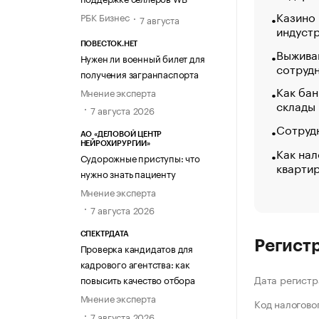
Казино
РБК Бизнес
7 августа
индуст
ПОВЕСТОК.НЕТ
Выжива
Нужен ли военный билет для
сотруд
получения загранпаспорта
Как бан
Мнение эксперта
склады
7 августа 2026
Сотрудн
АО «ДЕЛОВОЙ ЦЕНТР
НЕЙРОХИРУРГИИ»
Как нал
Судорожные приступы: что
кварти
нужно знать пациенту
Мнение эксперта
7 августа 2026
СПЕКТРДАТА
Регист
Проверка кандидатов для
кадрового агентства: как
Дата регистр
повысить качество отбора
Мнение эксперта
Код налогово
7 августа 2026