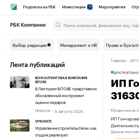
Подписка на РБК
Инвестиции
Мероприятия
Отр
Спорт
Школа управления РБК
РБК Образование
РБ
РБК Компании
Город
Стиль
Крипто
РБК Бизнес-среда
Дискусси
Выбор редакции
Менеджмент и HR
Право и бухгал
Спецпроекты СПб
Конференции СПб
Спецпроекты
Главная
ИП Г
Технологии и медиа
Финансы
Рынок наличной валют
Лента публикаций
ДЕЙСТВУЕТ
ОБНО
КОНСАЛТИНГОВАЯ КОМПАНИЯ
ИП Г
BITOBE
В Лектории BITOBE представили
3163
обновленный инструмент
оценки лидеров
Новость
Юридические и 
8 августа 2026
ИП Гончарова
VPROEKTE
Деятельность
Управление строительством: как
Данные получен
студия реализует