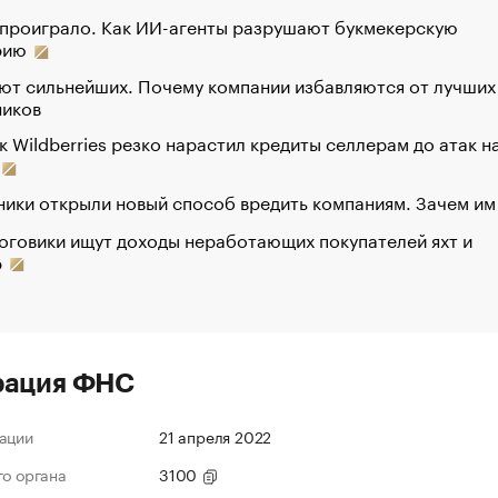
 проиграло. Как ИИ-агенты разрушают букмекерскую
рию
ют сильнейших. Почему компании избавляются от лучших
ников
к Wildberries резко нарастил кредиты селлерам до атак н
ики открыли новый способ вредить компаниям. Зачем им
оговики ищут доходы неработающих покупателей яхт и
р
рация ФНС
ации
21 апреля 2022
го органа
3100