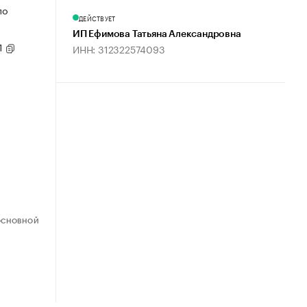
по
ДЕЙСТВУЕТ
ИП Ефимова Татьяна Александровна
1
ИНН: 312322574093
ОСНОВНОЙ