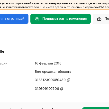
ия носит справочный характер и сгенерирована на основании данных из откр
 не является пользователем и не имеет деловых отношений с сервисом РБК Ко
Подписаться на изменения
По
лять страницей
ль
ации
16 февраля 2016
Белгородская область
316312300059439
312609105706