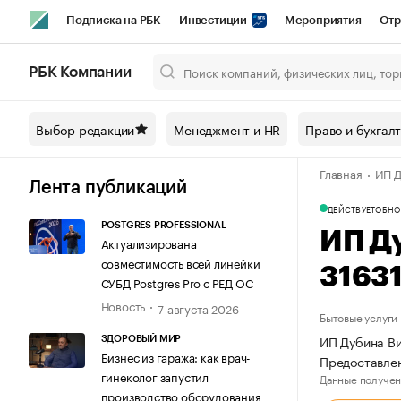
Подписка на РБК
Инвестиции
Мероприятия
Отр
Спорт
Школа управления РБК
РБК Образование
РБ
РБК Компании
Город
Стиль
Крипто
РБК Бизнес-среда
Дискусси
Выбор редакции
Менеджмент и HR
Право и бухгал
Спецпроекты СПб
Конференции СПб
Спецпроекты
Главная
ИП Д
Технологии и медиа
Финансы
Рынок наличной валют
Лента публикаций
ДЕЙСТВУЕТ
ОБНО
POSTGRES PROFESSIONAL
ИП Д
Актуализирована
совместимость всей линейки
3163
СУБД Postgres Pro с РЕД ОС
Новость
7 августа 2026
Бытовые услуги
ИП Дубина Ви
ЗДОРОВЫЙ МИР
Бизнес из гаража: как врач-
Предоставлен
гинеколог запустил
Данные получен
производство оборудования