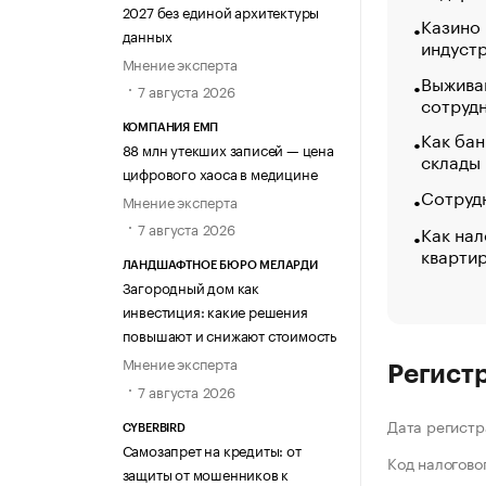
2027 без единой архитектуры
Казино
данных
индуст
Мнение эксперта
Выжива
7 августа 2026
сотруд
КОМПАНИЯ ЕМП
Как бан
88 млн утекших записей — цена
склады
цифрового хаоса в медицине
Сотрудн
Мнение эксперта
7 августа 2026
Как нал
кварти
ЛАНДШАФТНОЕ БЮРО МЕЛАРДИ
Загородный дом как
инвестиция: какие решения
повышают и снижают стоимость
Мнение эксперта
Регист
7 августа 2026
Дата регистр
CYBERBIRD
Самозапрет на кредиты: от
Код налогово
защиты от мошенников к