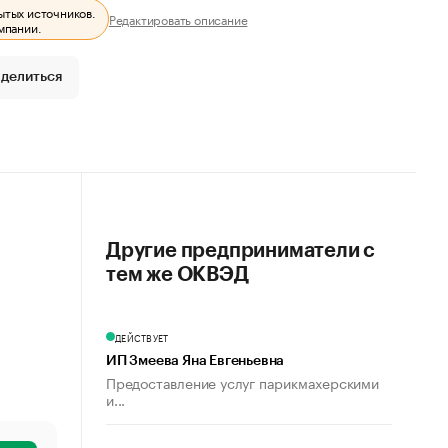
ытых источников.
Редактировать описание
мпании.
делиться
Другие предприниматели с
тем же ОКВЭД
ДЕЙСТВУЕТ
ИП Змеева Яна Евгеньевна
Предоставление услуг парикмахерскими
и...