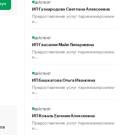
ДЕЙСТВУЕТ
туп
ИП Гузнародова Светлана Алексеевна
Предоставление услуг парикмахерскими
и...
ДЕЙСТВУЕТ
ИП Гвасалия Майя Липариевна
Предоставление услуг парикмахерскими
и...
ДЕЙСТВУЕТ
ИП Башкатова Ольга Ивановна
Предоставление услуг парикмахерскими
и...
ДЕЙСТВУЕТ
ИП Коваль Евгения Алексеевна
Предоставление услуг парикмахерскими
ля
«От спорта тело стареет иначе». Как живет глава ко
и...
создавшей GTA