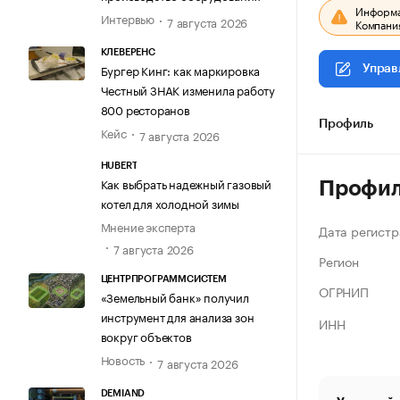
Информац
Интервью
7 августа 2026
Компания
КЛЕВЕРЕНС
Бургер Кинг: как маркировка
Управ
Честный ЗНАК изменила работу
800 ресторанов
Профиль
Кейс
7 августа 2026
HUBERT
Как выбрать надежный газовый
Профи
котел для холодной зимы
Мнение эксперта
Дата регистр
7 августа 2026
Регион
ЦЕНТРПРОГРАММСИСТЕМ
ОГРНИП
«Земельный банк» получил
инструмент для анализа зон
ИНН
вокруг объектов
Новость
7 августа 2026
DEMIAND