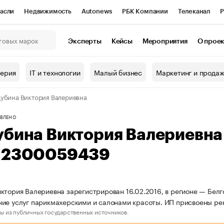
асли
Недвижимость
Autonews
РБК Компании
Телеканал
Р
К Курсы
РБК Life
Тренды
Визионеры
Национальные проекты
Эксперты
Кейсы
Мероприятия
О прое
онный клуб
Исследования
Кредитные рейтинги
Франшизы
Г
терия
IT и технологии
Малый бизнес
Маркетинг и прода
Проверка контрагентов
Политика
Экономика
Бизнес
убина Виктория Валериевна
ы
ВЛЕНО
убина Виктория Валериевн
12300059439
ктория Валериевна зарегистрирован 16.02.2016, в регионе — Белг
ие услуг парикмахерскими и салонами красоты. ИП присвоены р
ы из публичных государственных источников.