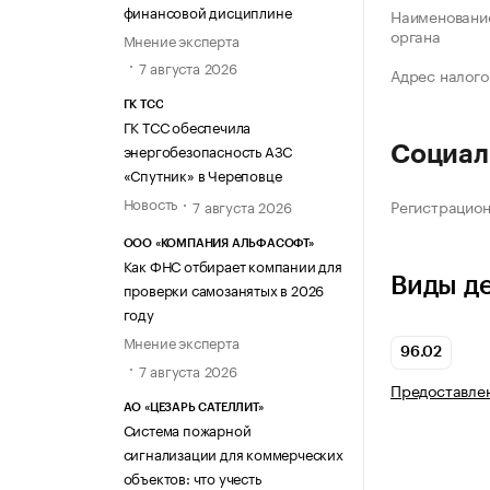
финансовой дисциплине
Наименование
органа
Мнение эксперта
7 августа 2026
Адрес налого
ГК ТСС
ГК ТСС обеспечила
энергобезопасность АЗС
Социал
«Спутник» в Череповце
Новость
Регистрацио
7 августа 2026
ООО «КОМПАНИЯ АЛЬФАСОФТ»
Как ФНС отбирает компании для
Виды д
проверки самозанятых в 2026
году
Мнение эксперта
96.02
7 августа 2026
Предоставлен
АО «ЦЕЗАРЬ САТЕЛЛИТ»
Система пожарной
сигнализации для коммерческих
объектов: что учесть