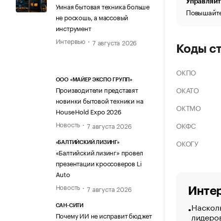
Управляйт
Умная бытовая техника больше
Повышайте
не роскошь, а массовый
инструмент
Интервью
7 августа 2026
Коды с
ОКПО
ООО «МАЙЕР ЭКСПО ГРУПП»
ОКАТО
Производители представят
новинки бытовой техники на
ОКТМО
HouseHold Expo 2026
Новость
ОКФС
7 августа 2026
ОКОГУ
«БАЛТИЙСКИЙ ЛИЗИНГ»
«Балтийский лизинг» провел
презентации кроссоверов Li
Auto
Новость
7 августа 2026
Интер
Насколь
САН-СИТИ
Почему ИИ не исправит бюджет
лидеро