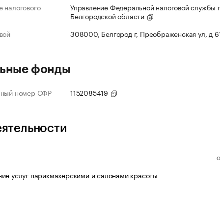
 налогового
Управление Федеральной налоговой службы 
Белгородской области
вой
308000, Белгород г, Преображенская ул, д 6
ьные фонды
нный номер СФР
1152085419
еятельности
ие услуг парикмахерскими и салонами красоты