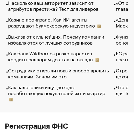
Насколько ваш авторитет зависит от
«От спо
атрибутов престижа? Тест для лидеров
глава к
Казино проиграло. Как ИИ-агенты
«Деньги
разрушают букмекерскую индустрию
Маск в 
Выживают сильнейших. Почему компании
Функции
избавляются от лучших сотрудников
основ э
Как банк Wildberries резко нарастил
ЕС раз
кредиты селлерам до атак на склады
нефти —
Сотрудники открыли новый способ вредить
Стресс 
компаниям. Зачем им это
доходов
Как налоговики ищут доходы
Что обв
неработающих покупателей яхт и квартир
для Tel
Регистрация ФНС