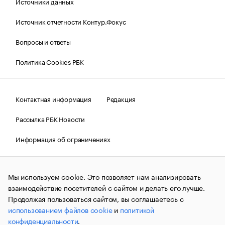
Источники данных
Источник отчетности Контур.Фокус
Вопросы и ответы
Политика Cookies РБК
Контактная информация
Редакция
Рассылка РБК Новости
Информация об ограничениях
Правовая информация
О соблюдении авторских прав
Мы используем cookie. Это позволяет нам анализировать
© АО «РОСБИЗНЕСКОНСАЛТИНГ»,
1995–2026.
Сообщения
и материалы информационного агентства «РБК»
взаимодействие посетителей с сайтом и делать его лучше.
(зарегистрировано Федеральной службой по надзору в сфере
Продолжая пользоваться сайтом, вы соглашаетесь с
связи, информационных технологий и массовых
использованием файлов cookie
и
политикой
коммуникаций (Роскомнадзор) 09.12.2015 за номером ИА
№ФС77-63848) сопровождаются пометкой «РБК». Отдельные
конфиденциальности
.