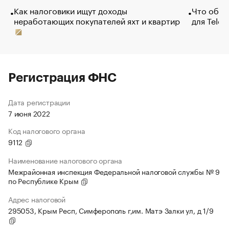
Как налоговики ищут доходы
Что обви
неработающих покупателей яхт и квартир
для Tele
Регистрация ФНС
Дата регистрации
7 июня 2022
Код налогового органа
9112
Наименование налогового органа
Межрайонная инспекция Федеральной налоговой службы № 9
по Республике Крым
Адрес налоговой
295053, Крым Респ, Симферополь г,им. Матэ Залки ул, д 1/9