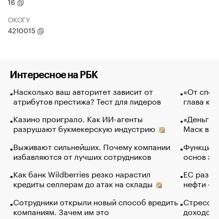
16
ОКОГУ
4210015
Интересное на РБК
Насколько ваш авторитет зависит от
«От спор
атрибутов престижа? Тест для лидеров
глава ко
Казино проиграло. Как ИИ-агенты
«Деньги б
разрушают букмекерскую индустрию
Маск в и
Выживают сильнейших. Почему компании
Функции 
избавляются от лучших сотрудников
основ эф
Как банк Wildberries резко нарастил
ЕС разре
кредиты селлерам до атак на склады
нефти — 
Сотрудники открыли новый способ вредить
Стресс о
компаниям. Зачем им это
доходов 