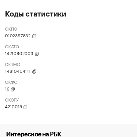
Коды статистики
ОКПО
0102397832
ОКАТО
14210802003
ОКТМО
14610404111
ОКФС
16
ОКОГУ
4210015
Интересное на РБК