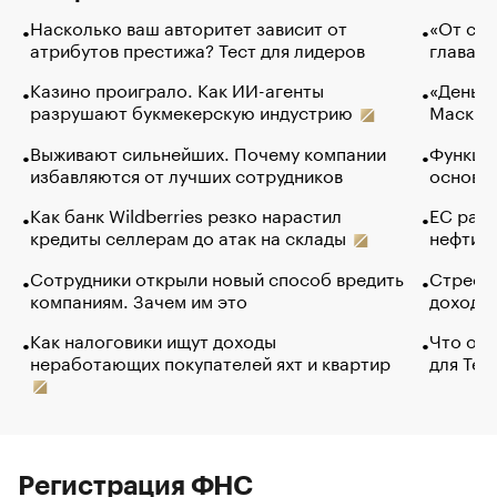
Насколько ваш авторитет зависит от
«От спо
атрибутов престижа? Тест для лидеров
глава к
Казино проиграло. Как ИИ-агенты
«Деньги
разрушают букмекерскую индустрию
Маск в 
Выживают сильнейших. Почему компании
Функции
избавляются от лучших сотрудников
основ э
Как банк Wildberries резко нарастил
ЕС раз
кредиты селлерам до атак на склады
нефти —
Сотрудники открыли новый способ вредить
Стресс 
компаниям. Зачем им это
доходов
Как налоговики ищут доходы
Что обв
неработающих покупателей яхт и квартир
для Tel
Регистрация ФНС