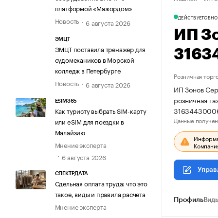
платформой «Мажордом»
ДЕЙСТВУЕТ
ОБНО
Новость
6 августа 2026
ИП З
ЭМЦТ
ЭМЦТ поставила тренажер для
3163
судомехаников в Морской
колледж в Петербурге
Розничная торг
Новость
6 августа 2026
ИП Зонов Сер
розничная га
ESIM365
3163443000
Как туристу выбрать SIM-карту
Данные получен
или eSIM для поездки в
Малайзию
Информац
Мнение эксперта
Компания
6 августа 2026
Управ
СПЕКТРДАТА
Сдельная оплата труда: что это
такое, виды и правила расчета
Профиль
Виды
Мнение эксперта