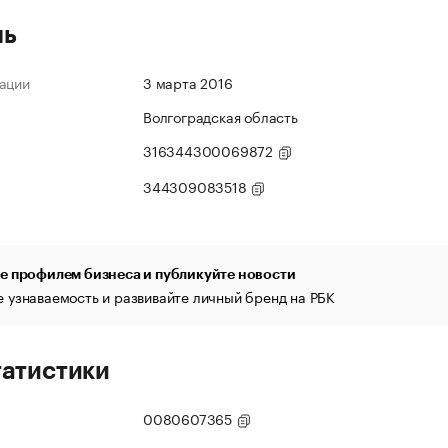
ль
ации
3 марта 2016
Волгоградская область
316344300069872
344309083518
е профилем бизнеса и публикуйте новости
 узнаваемость и развивайте личный бренд на РБК
татистики
0080607365