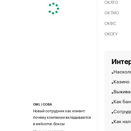
ОКАТО
ОКТМО
ОКФС
ОКОГУ
Интер
Насколь
Казино
Выжива
Как бан
OWL | СОВА
Сотрудн
Новый сотрудник как клиент:
почему компании вкладываются
Как нал
в welcome-боксы
Мнение эксперта