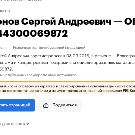
ВЛЕНО
онов Сергей Андреевич — 
44300069872
овля
Розничная торговля бумажной продукцией
гей Андреевич зарегистрирован 03.03.2016, в регионе — Волгогра
зетами и канцелярскими товарами в специализированных магазин
69872.
ы из публичных государственных источников.
ия носит справочный характер и сгенерирована на основании данных из откр
 не является пользователем и не имеет деловых отношений с сервисом РБК Ко
Поделиться
лять страницей
 деятельности