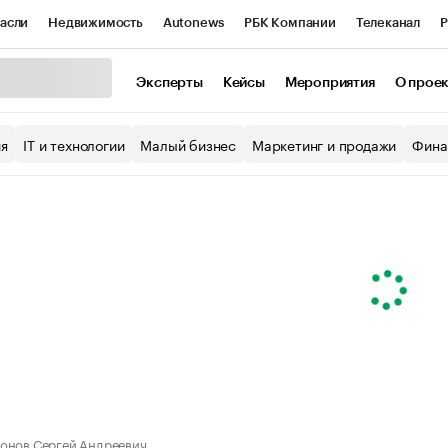
асли
Недвижимость
Autonews
РБК Компании
Телеканал
Р
К Курсы
РБК Life
Тренды
Визионеры
Национальные проекты
Эксперты
Кейсы
Мероприятия
О прое
уб
Исследования
Кредитные рейтинги
Франшизы
Газета
ия
IT и технологии
Малый бизнес
Маркетинг и продажи
Фина
Проверка контрагентов
Политика
Экономика
Бизнес
ы
онов Сергей Андреевич