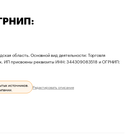
ОГРНИП:
дская область. Основной вид деятельности: Торговля
ах. ИП присвоены реквизиты ИНН: 344309083518 и ОГРНИП:
ытых источников.
Редактировать описание
мпании.