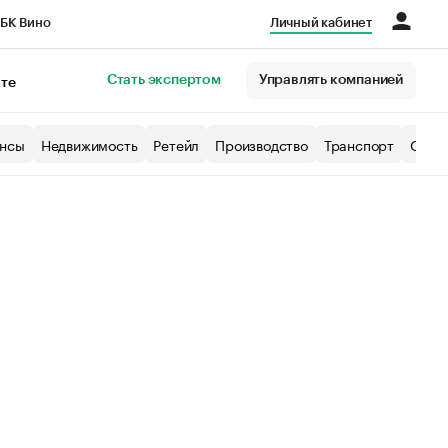
БК Вино
Личный кабинет
Город
Стать экспертом
Управлять компанией
кте
нсы
Недвижимость
Ретейл
Производство
Транспорт
Образ