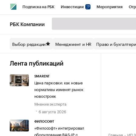
Подписка на РБК
Инвестиции
Мероприятия
Отр
Спорт
Школа управления РБК
РБК Образование
РБ
РБК Компании
Стиль
Крипто
РБК Бизнес-среда
Дискуссионный кл
Выбор редакции
Менеджмент и HR
Право и бухгалтер
Спецпроекты СПб
Конференции СПб
Спецпроекты
Технологии и медиа
Финансы
Рынок наличной валют
Лента публикаций
SMARENT
Цена парковки: как новые
нормативы изменят рынок
новостроек
Мнение эксперта
6 августа 2026
ФИЛОСОФТ
«Философт» интегрировал
оборудование BAS-IP с
Главная
ИП З