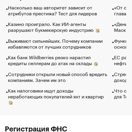
Насколько ваш авторитет зависит от
«От спо
атрибутов престижа? Тест для лидеров
глава к
Казино проиграло. Как ИИ-агенты
«Деньги
разрушают букмекерскую индустрию
Маск в 
Выживают сильнейших. Почему компании
Функции
избавляются от лучших сотрудников
основ э
Как банк Wildberries резко нарастил
ЕС раз
кредиты селлерам до атак на склады
нефти —
Сотрудники открыли новый способ вредить
Стресс 
компаниям. Зачем им это
доходов
Как налоговики ищут доходы
Что обв
неработающих покупателей яхт и квартир
для Tel
Регистрация ФНС