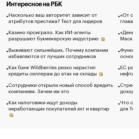
Интересное на РБК
Насколько ваш авторитет зависит от
«От спо
атрибутов престижа? Тест для лидеров
глава к
Казино проиграло. Как ИИ-агенты
«Деньги
разрушают букмекерскую индустрию
Маск в 
Выживают сильнейших. Почему компании
Функции
избавляются от лучших сотрудников
основ э
Как банк Wildberries резко нарастил
ЕС раз
кредиты селлерам до атак на склады
нефти —
Сотрудники открыли новый способ вредить
Стресс 
компаниям. Зачем им это
доходов
Как налоговики ищут доходы
Что обв
неработающих покупателей яхт и квартир
для Tel