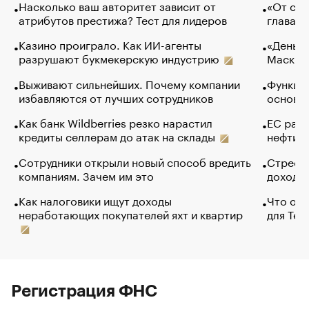
Насколько ваш авторитет зависит от
«От спо
атрибутов престижа? Тест для лидеров
глава к
Казино проиграло. Как ИИ-агенты
«Деньги
разрушают букмекерскую индустрию
Маск в 
Выживают сильнейших. Почему компании
Функции
избавляются от лучших сотрудников
основ э
Как банк Wildberries резко нарастил
ЕС раз
кредиты селлерам до атак на склады
нефти —
Сотрудники открыли новый способ вредить
Стресс 
компаниям. Зачем им это
доходов
Как налоговики ищут доходы
Что обв
неработающих покупателей яхт и квартир
для Tel
Регистрация ФНС