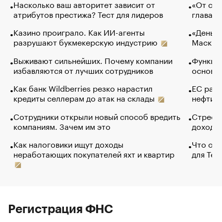
Насколько ваш авторитет зависит от
«От спо
атрибутов престижа? Тест для лидеров
глава к
Казино проиграло. Как ИИ-агенты
«Деньги
разрушают букмекерскую индустрию
Маск в 
Выживают сильнейших. Почему компании
Функции
избавляются от лучших сотрудников
основ э
Как банк Wildberries резко нарастил
ЕС раз
кредиты селлерам до атак на склады
нефти —
Сотрудники открыли новый способ вредить
Стресс 
компаниям. Зачем им это
доходов
Как налоговики ищут доходы
Что обв
неработающих покупателей яхт и квартир
для Tel
Регистрация ФНС