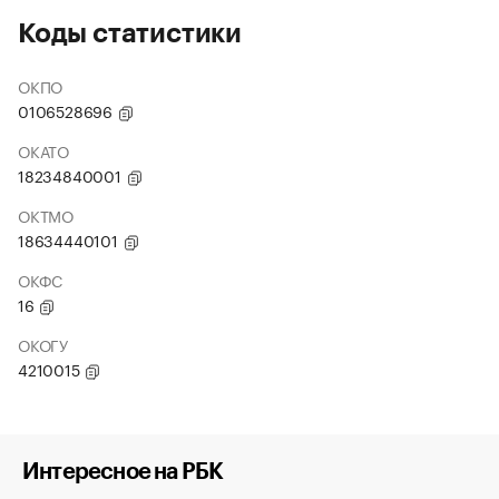
Коды статистики
ОКПО
0106528696
ОКАТО
18234840001
ОКТМО
18634440101
ОКФС
16
ОКОГУ
4210015
Интересное на РБК