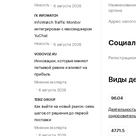
Наименование
Новость
6 августа 2026
органа
ГК INFOWATCH
Адрес налого
InfoWatch Traffic Monitor
интегрирован с мессенджером
YuChat
Социал
Новость
6 августа 2026
VODOVOZ.RU
Регистрацио
Инновации, которые меняют
питьевой режим и влияют на
прибыль
Виды д
Мнение эксперта
6 августа 2026
96.04
TEBIZ GROUP
Как выйти на новый рынок: семь
Деятельность
шагов от решения до первой
оздоровитель
поставки
Мнение эксперта
47.71.5
6 августа 2026