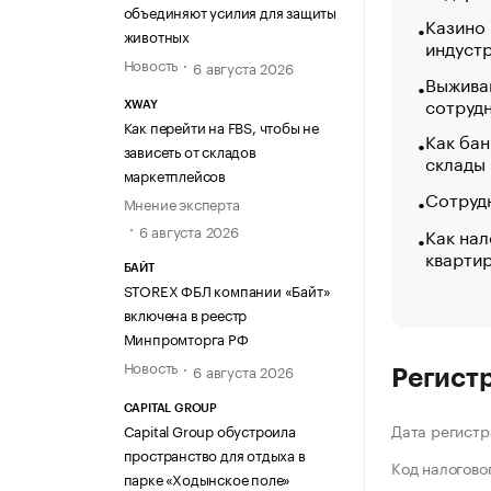
объединяют усилия для защиты
Казино
животных
индуст
Новость
6 августа 2026
Выжива
сотруд
XWAY
Как перейти на FBS, чтобы не
Как бан
зависеть от складов
склады
маркетплейсов
Сотрудн
Мнение эксперта
6 августа 2026
Как нал
кварти
БАЙТ
STOREX ФБЛ компании «Байт»
включена в реестр
Минпромторга РФ
Новость
6 августа 2026
Регист
CAPITAL GROUP
Дата регистр
Capital Group обустроила
пространство для отдыха в
Код налогово
парке «Ходынское поле»