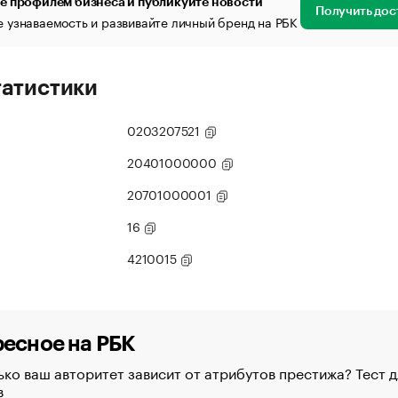
е профилем бизнеса и публикуйте новости
Получить дос
 узнаваемость и развивайте личный бренд на РБК
татистики
0203207521
20401000000
20701000001
16
4210015
есное на РБК
ко ваш авторитет зависит от атрибутов престижа? Тест д
в