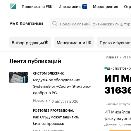
Подписка на РБК
Инвестиции
Мероприятия
Отр
Спорт
Школа управления РБК
РБК Образование
РБ
РБК Компании
Город
Стиль
Крипто
РБК Бизнес-среда
Дискусси
Выбор редакции
Менеджмент и HR
Право и бухгал
Спецпроекты СПб
Конференции СПб
Спецпроекты
Главная
ИП М
Технологии и медиа
Финансы
Рынок наличной валют
Лента публикаций
ДЕЙСТВУЕТ
ОБНО
СИСТЭМ ЭЛЕКТРИК
ИП М
Модульное оборудование
Systeme9 от «Систэм Электрик»
3163
одобрено РС
Новость
6 августа 2026
Бытовые услуги
ИП Михайлов 
POSTGRES PROFESSIONAL
Как СУБД может защитить
физкультурно
бизнес-процессы
Данные получен
Мнение эксперта