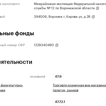
 налогового
Межрайонная инспекция Федеральной налог
службы № 12 по Воронежской области
вой
394006, Воронеж г, Кирова ул, д 28
ьные фонды
нный номер СФР
1229340490
еятельности
47.9
ОСНОВНОЙ
 физкультурно-
Торговля розничная вне магазино
ная
палаток, рынков
47.72.1