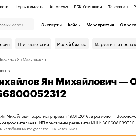
асли
Недвижимость
Autonews
РБК Компании
Телеканал
Р
К Курсы
РБК Life
Тренды
Визионеры
Национальные проекты
Эксперты
Кейсы
Мероприятия
О прое
онный клуб
Исследования
Кредитные рейтинги
Франшизы
Г
терия
IT и технологии
Малый бизнес
Маркетинг и прода
Проверка контрагентов
Политика
Экономика
Бизнес
ихайлов Ян Михайлович
ы
ВЛЕНО
ихайлов Ян Михайлович — 
66800052312
Ян Михайлович зарегистрирован 19.01.2016, в регионе — Воронежс
- оздоровительная. ИП присвоены реквизиты ИНН: 366608639736
ы из публичных государственных источников.