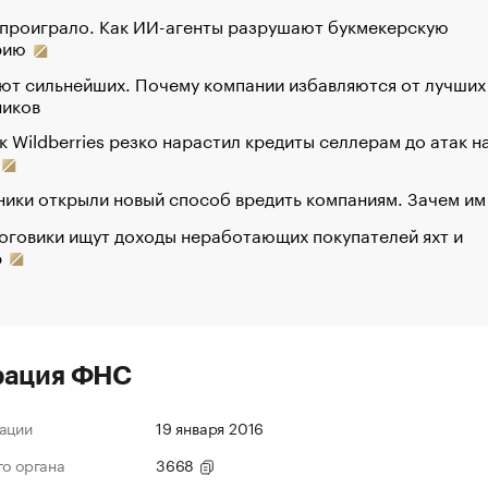
 проиграло. Как ИИ-агенты разрушают букмекерскую
рию
ют сильнейших. Почему компании избавляются от лучших
ников
к Wildberries резко нарастил кредиты селлерам до атак н
ики открыли новый способ вредить компаниям. Зачем им
оговики ищут доходы неработающих покупателей яхт и
р
рация ФНС
ации
19 января 2016
го органа
3668