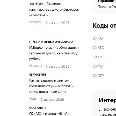
Управляйт
«АНТОР» объявила о
Повышайте
партнерстве с дистрибьютором
«Компас-С»
Новость
6 августа 2026
Коды с
ОКПО
ГРУППА М.ВИДЕО-ЭЛЬДОРАДО
ОКАТО
М.Видео погасила облигации и
купонный доход на 5,399 млрд
ОКТМО
рублей
Новость
ОКФС
6 августа 2026
ОКОГУ
SERVICEPIPE
Как мы защитили финтех-
компанию от умных ботов и
DDoS-атаки на 36 Gbps
Кейс
6 августа 2026
Интер
Насколь
ООО «А101»
ГК «А101» и фонд «НИКА»
лидеро