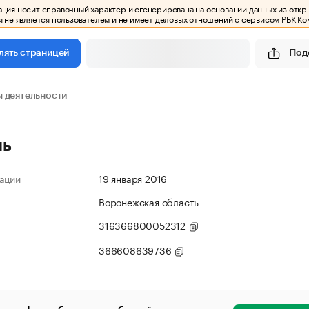
ия носит справочный характер и сгенерирована на основании данных из откр
 не является пользователем и не имеет деловых отношений с сервисом РБК Ко
Под
лять страницей
 деятельности
ль
ации
19 января 2016
Воронежская область
316366800052312
366608639736