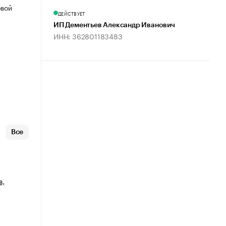
овой
ДЕЙСТВУЕТ
ИП Дементьев Александр Иванович
ИНН: 362801183483
Все
в,