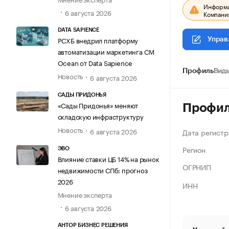
Информац
6 августа 2026
Компания
DATA SAPIENCE
РСХБ внедрил платформу
Управ
автоматизации маркетинга CM
Ocean от Data Sapience
Профиль
Виды
Новость
6 августа 2026
САДЫ ПРИДОНЬЯ
«Сады Придонья» меняют
Профи
складскую инфраструктуру
Новость
6 августа 2026
Дата регистр
Регион
ЭВО
Влияние ставки ЦБ 14% на рынок
ОГРНИП
недвижимости СПб: прогноз
2026
ИНН
Мнение эксперта
6 августа 2026
АНТОР БИЗНЕС РЕШЕНИЯ