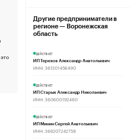
«Деньги будут не нужны»: что рассказал Маск в инт
Economist
Другие предприниматели в
Функции менеджмента: пять ключевых основ эффект
регионе — Воронежская
управления
область
а
ЕС разрешил конфискацию российской нефти — чем
Москва
ДЕЙСТВУЕТ
 это
Стресс обеспеченных людей: почему рост доходов 
счастья
ИП Терехов Александр Анатольевич
ИНН: 361301456490
Что обвинения против Павла Дурова значат для Tele
пользователей
ДЕЙСТВУЕТ
ИП Старых Александр Николаевич
ИНН: 360600192460
ДЕЙСТВУЕТ
ИП Минин Сергей Анатольевич
ИНН: 366207242758