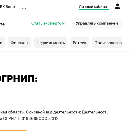
...
БК Вино
Личный кабинет
Стать экспертом
Управлять компанией
кте
азета
жи
Финансы
Недвижимость
Ретейл
Производство
ОГРНИП:
кая область. Основной вид деятельности: Деятельность
 и ОГРНИП: 316366800052312.