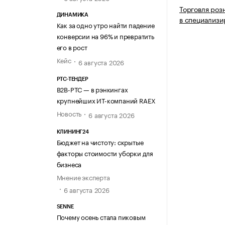
Торговля роз
ДИНАМИКА
в специализи
Как за одно утро найти падение
конверсии на 96% и превратить
его в рост
Кейс
6 августа 2026
РТС-ТЕНДЕР
В2В-РТС — в рэнкингах
крупнейших ИТ-компаний RAEX
Новость
6 августа 2026
КЛИНИНГ24
Бюджет на чистоту: скрытые
факторы стоимости уборки для
бизнеса
Мнение эксперта
6 августа 2026
SENNE
Почему осень стала пиковым