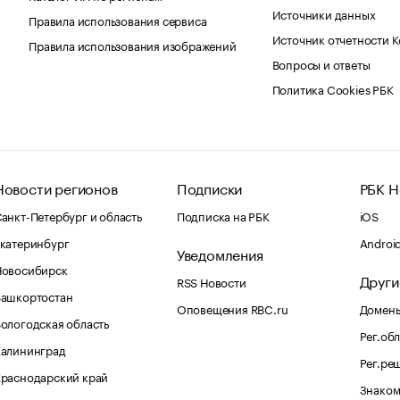
Источники данных
Правила использования сервиса
Источник отчетности 
Правила использования изображений
Вопросы и ответы
Политика Cookies РБК
Новости регионов
Подписки
РБК Н
анкт-Петербург и область
Подписка на РБК
iOS
катеринбург
Androi
Уведомления
Новосибирск
Други
RSS Новости
Башкортостан
Оповещения RBC.ru
Домены
ологодская область
Рег.об
Калининград
Рег.ре
раснодарский край
Знаком