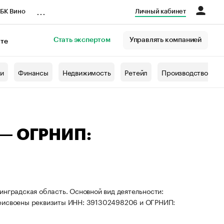
...
БК Вино
Личный кабинет
Стать экспертом
Управлять компанией
кте
азета
жи
Финансы
Недвижимость
Ретейл
Производство
 — ОГРНИП:
инградская область. Основной вид деятельности:
присвоены реквизиты ИНН: 391302498206 и ОГРНИП: