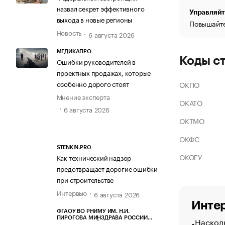
назвал секрет эффективного
Управляйт
выхода в новые регионы
Повышайте
Новость
6 августа 2026
МЕДИКАПРО
Коды с
Ошибки руководителей в
проектных продажах, которые
особенно дорого стоят
ОКПО
Мнение эксперта
ОКАТО
6 августа 2026
ОКТМО
ОКФС
STENKIN.PRO
ОКОГУ
Как технический надзор
предотвращает дорогие ошибки
при строительстве
Интервью
6 августа 2026
Интер
ФГАОУ ВО РНИМУ ИМ. Н.И.
Насколь
ПИРОГОВА МИНЗДРАВА РОССИИ
(ПИРОГОВСКИЙ УНИВЕРСИТЕТ)