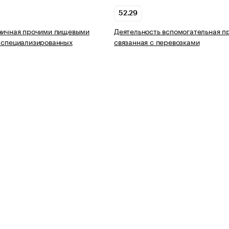
52.29
зничная прочими пищевыми
Деятельность вспомогательная п
 специализированных
связанная с перевозками