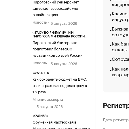
Пироговский Университет
лидеро
запускает всероссийскую
Казино
онлайн-акцию
индуст
Новость
5 августа 2026
Выжива
сотруд
ФГАОУ ВО РНИМУ ИМ. Н.И.
ПИРОГОВА МИНЗДРАВА РОССИИ
(ПИРОГОВСКИЙ УНИВЕРСИТЕТ)
Пироговский Университет
Как бан
склады
подготовил более 200
наставников со всей России
Сотрудн
Новость
5 августа 2026
Как нал
кварти
«OWC» LTD
Как сохранить бюджет на ДМС,
если страховая подняла цену в
1,5 раза
Мнение эксперта
Регист
5 августа 2026
«КАЛИБР»
Дата регистр
Оружейная мастерская в
Москве: ремонт оружия и услуги