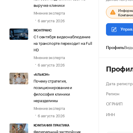
выручке клиники
Информац
Мнение эксперта
Компания
6 августа 2026
Управ
МОНТРАНС
С 1 сентября видеонаблюдение
на транспорте переходит на Full
Профиль
Виды
HD
Мнение эксперта
6 августа 2026
Профи
«АЛЬКОН»
Почему стратегия,
Дата регистр
позиционирование и
Регион
философия клиники
неразделимы
ОГРНИП
Мнение эксперта
ИНН
6 августа 2026
КОМПАНИЯ ПРАКТИКА
Федеральный застройщик