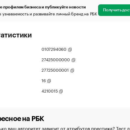
е профилем бизнеса и публикуйте новости
Получить дос
 узнаваемость и развивайте личный бренд на РБК
татистики
0107294060
27425000000
27725000001
16
4210015
есное на РБК
ко ваш авторитет зависит от атрибутов престижа? Тест д