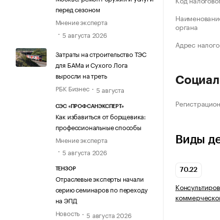
Код налогово
перед сезоном
Наименование
Мнение эксперта
органа
5 августа 2026
Адрес налого
Затраты на строительство ТЭС
для БАМа и Сухого Лога
выросли на треть
Социал
РБК Бизнес
5 августа
Регистрацио
СЭС «ПРОФСАНЭКСПЕРТ»
Как избавиться от борщевика:
профессиональные способы
Виды д
Мнение эксперта
5 августа 2026
ТЕНЗОР
70.22
Отраслевые эксперты начали
Консультиров
серию семинаров по переходу
коммерческой
на ЭПД
Новость
5 августа 2026