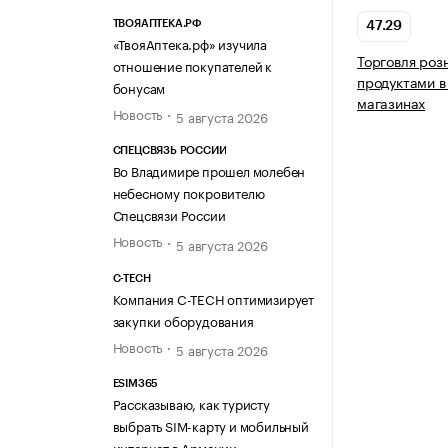
ТВОЯАПТЕКА.РФ
47.29
«ТвояАптека.рф» изучила
Торговля ро
отношение покупателей к
продуктами в
бонусам
магазинах
Новость
5 августа 2026
СПЕЦСВЯЗЬ РОССИИ
Во Владимире прошел молебен
небесному покровителю
Спецсвязи России
Новость
5 августа 2026
C-TECH
Компания C-TECH оптимизирует
закупки оборудования
Новость
5 августа 2026
ESIM365
Рассказываю, как туристу
выбрать SIM-карту и мобильный
интернет в Армении