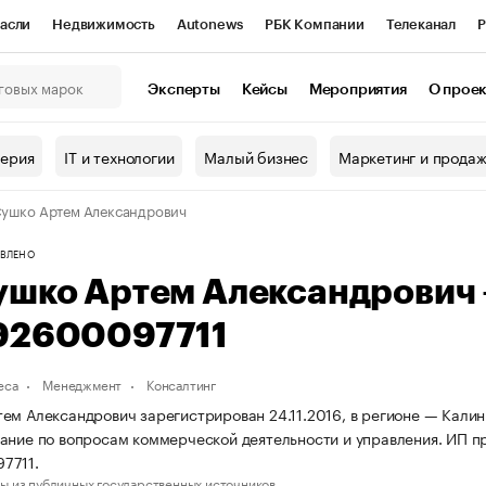
асли
Недвижимость
Autonews
РБК Компании
Телеканал
Р
К Курсы
РБК Life
Тренды
Визионеры
Национальные проекты
Эксперты
Кейсы
Мероприятия
О прое
онный клуб
Исследования
Кредитные рейтинги
Франшизы
Г
терия
IT и технологии
Малый бизнес
Маркетинг и прода
Проверка контрагентов
Политика
Экономика
Бизнес
ушко Артем Александрович
ы
ВЛЕНО
ушко Артем Александрович
92600097711
еса
Менеджмент
Консалтинг
ем Александрович зарегистрирован 24.11.2016, в регионе — Калин
ание по вопросам коммерческой деятельности и управления. ИП 
7711.
ы из публичных государственных источников.