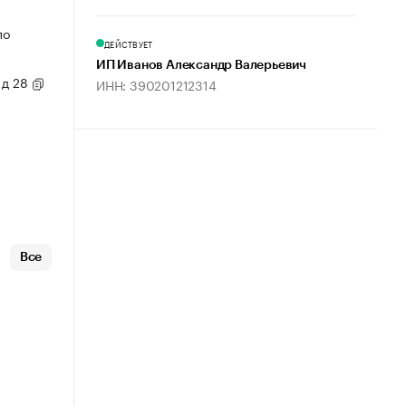
по
ДЕЙСТВУЕТ
ИП Иванов Александр Валерьевич
 д 28
ИНН: 390201212314
Все