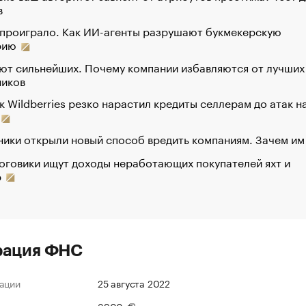
в
 проиграло. Как ИИ-агенты разрушают букмекерскую
рию
ют сильнейших. Почему компании избавляются от лучших
ников
к Wildberries резко нарастил кредиты селлерам до атак н
ики открыли новый способ вредить компаниям. Зачем им
оговики ищут доходы неработающих покупателей яхт и
р
рация ФНС
ации
25 августа 2022