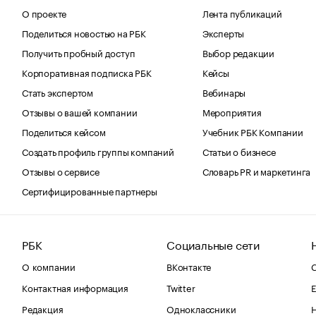
О проекте
Лента публикаций
Поделиться новостью на РБК
Эксперты
Получить пробный доступ
Выбор редакции
Корпоративная подписка РБК
Кейсы
Стать экспертом
Вебинары
Отзывы о вашей компании
Мероприятия
Поделиться кейсом
Учебник РБК Компании
Создать профиль группы компаний
Статьи о бизнесе
Отзывы о сервисе
Словарь PR и маркетинга
Сертифицированные партнеры
РБК
Социальные сети
О компании
ВКонтакте
С
Контактная информация
Twitter
Е
Редакция
Одноклассники