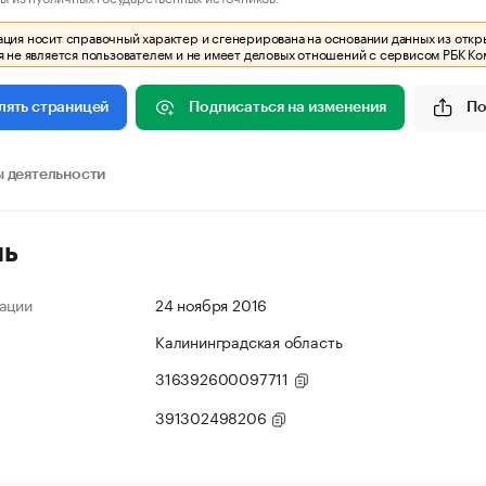
ия носит справочный характер и сгенерирована на основании данных из откр
 не является пользователем и не имеет деловых отношений с сервисом РБК Ко
Подписаться на изменения
По
лять страницей
 деятельности
ль
ации
24 ноября 2016
Калининградская область
316392600097711
391302498206