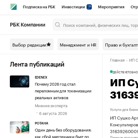
Подписка на РБК
Инвестиции
Мероприятия
Отр
Спорт
Школа управления РБК
РБК Образование
РБ
РБК Компании
Город
Стиль
Крипто
РБК Бизнес-среда
Дискусси
Выбор редакции
Менеджмент и HR
Право и бухгал
Спецпроекты СПб
Конференции СПб
Спецпроекты
Главная
ИП С
Технологии и медиа
Финансы
Рынок наличной валют
Лента публикаций
ДЕЙСТВУЕТ
ОБНО
EDENEX
ИП С
Почему 2026 год стал
переломным для токенизации
3163
реальных активов
Мнение эксперта
Услуги для бизн
6 августа 2026
ИП Сушко Арт
Консультиров
РОТАНА
Один день без оборудования:
31639260009
как сбой медтехники бьет по
Данные получен