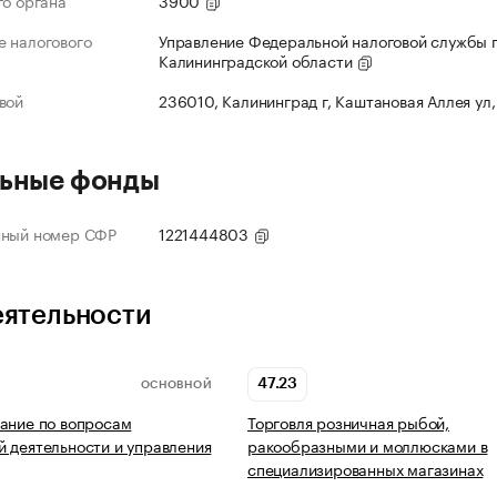
го органа
3900
 налогового
Управление Федеральной налоговой службы 
Калининградской области
вой
236010, Калининград г, Каштановая Аллея ул,
ьные фонды
нный номер СФР
1221444803
еятельности
47.23
ОСНОВНОЙ
ание по вопросам
Торговля розничная рыбой,
 деятельности и управления
ракообразными и моллюсками в
специализированных магазинах