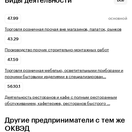
Виды деятельности
Все
47.99
ОСНОВНОЙ
Торговля розничная прочая вне магазинов, палаток, рынков
43.29
Производство прочих строительно-монтажных работ
47.59
Торговля розничная мебелью, осветительными приборами и
прочими бытовыми изделиями в специализирован…
56.10.1
Деятельность ресторанов и кафе с полным ресторанным
обслуживанием, кафетериев, ресторанов быстрого …
Другие предприниматели с тем же
ОКВЭД