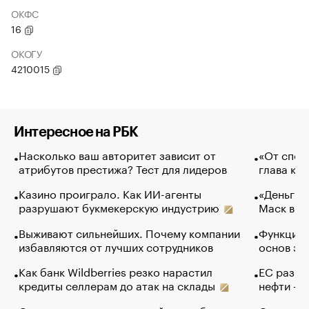
ОКФС
16
ОКОГУ
4210015
Интересное на РБК
Насколько ваш авторитет зависит от
«От спор
атрибутов престижа? Тест для лидеров
глава ко
Казино проиграло. Как ИИ-агенты
«Деньги б
разрушают букмекерскую индустрию
Маск в и
Выживают сильнейших. Почему компании
Функции 
избавляются от лучших сотрудников
основ эф
Как банк Wildberries резко нарастил
ЕС разре
кредиты селлерам до атак на склады
нефти — 