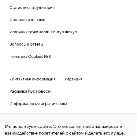
Статистика и аудитория
Источники данных
Источник отчетности Контур.Фокус
Вопросы и ответы
Политика Cookies РБК
Контактная информация
Редакция
Рассылка РБК Новости
Информация об ограничениях
Правовая информация
О соблюдении авторских прав
Мы используем cookie. Это позволяет нам анализировать
© АО «РОСБИЗНЕСКОНСАЛТИНГ»,
1995–2026.
Сообщения
и материалы информационного агентства «РБК»
взаимодействие посетителей с сайтом и делать его лучше.
(зарегистрировано Федеральной службой по надзору в сфере