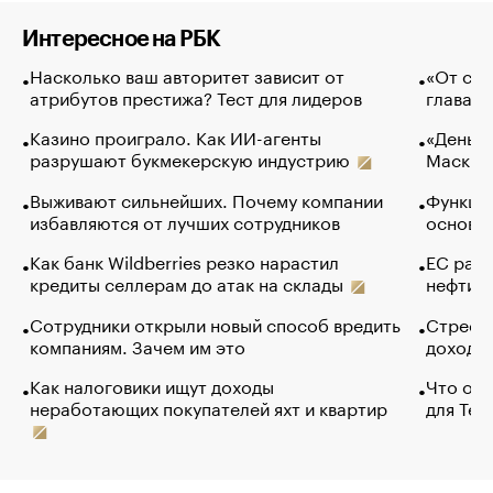
Интересное на РБК
Насколько ваш авторитет зависит от
«От спо
атрибутов престижа? Тест для лидеров
глава к
Казино проиграло. Как ИИ-агенты
«Деньги
разрушают букмекерскую индустрию
Маск в 
Выживают сильнейших. Почему компании
Функции
избавляются от лучших сотрудников
основ э
Как банк Wildberries резко нарастил
ЕС раз
кредиты селлерам до атак на склады
нефти —
Сотрудники открыли новый способ вредить
Стресс 
компаниям. Зачем им это
доходов
Как налоговики ищут доходы
Что обв
неработающих покупателей яхт и квартир
для Tel