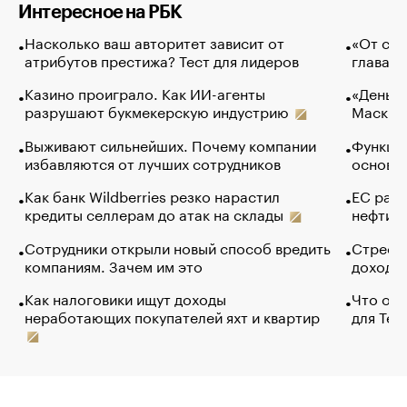
Интересное на РБК
Насколько ваш авторитет зависит от
«От спо
атрибутов престижа? Тест для лидеров
глава к
Казино проиграло. Как ИИ-агенты
«Деньги
разрушают букмекерскую индустрию
Маск в 
Выживают сильнейших. Почему компании
Функции
избавляются от лучших сотрудников
основ э
Как банк Wildberries резко нарастил
ЕС раз
кредиты селлерам до атак на склады
нефти —
Сотрудники открыли новый способ вредить
Стресс 
компаниям. Зачем им это
доходов
Как налоговики ищут доходы
Что обв
неработающих покупателей яхт и квартир
для Tel