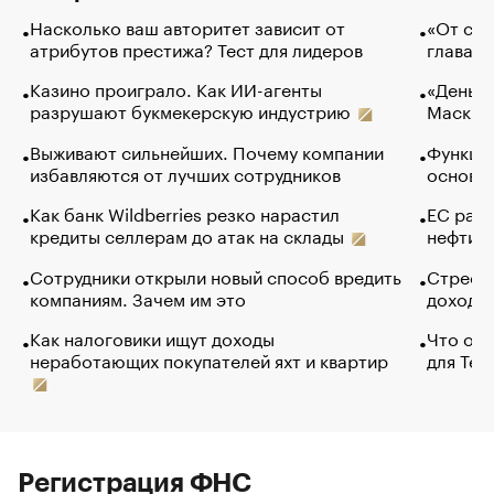
Насколько ваш авторитет зависит от
«От спо
атрибутов престижа? Тест для лидеров
глава к
Казино проиграло. Как ИИ-агенты
«Деньги
разрушают букмекерскую индустрию
Маск в 
Выживают сильнейших. Почему компании
Функции
избавляются от лучших сотрудников
основ э
Как банк Wildberries резко нарастил
ЕС раз
кредиты селлерам до атак на склады
нефти —
Сотрудники открыли новый способ вредить
Стресс 
компаниям. Зачем им это
доходов
Как налоговики ищут доходы
Что обв
неработающих покупателей яхт и квартир
для Tel
Регистрация ФНС