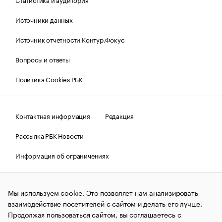
Источники данных
Источник отчетности Контур.Фокус
Вопросы и ответы
Политика Cookies РБК
Контактная информация
Редакция
Рассылка РБК Новости
Информация об ограничениях
Правовая информация
О соблюдении авторских прав
Мы используем cookie. Это позволяет нам анализировать
© АО «РОСБИЗНЕСКОНСАЛТИНГ»,
1995–2026.
Сообщения
и материалы информационного агентства «РБК»
взаимодействие посетителей с сайтом и делать его лучше.
(зарегистрировано Федеральной службой по надзору в сфере
Продолжая пользоваться сайтом, вы соглашаетесь с
связи, информационных технологий и массовых