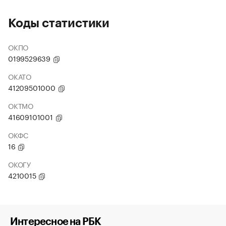
Коды статистики
ОКПО
0199529639
ОКАТО
41209501000
ОКТМО
41609101001
ОКФС
16
ОКОГУ
4210015
Интересное на РБК