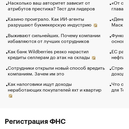
Насколько ваш авторитет зависит от
«От спо
атрибутов престижа? Тест для лидеров
глава к
Казино проиграло. Как ИИ-агенты
«Деньги
разрушают букмекерскую индустрию
Маск в 
Выживают сильнейших. Почему компании
Функции
избавляются от лучших сотрудников
основ э
Как банк Wildberries резко нарастил
ЕС раз
кредиты селлерам до атак на склады
нефти —
Сотрудники открыли новый способ вредить
Стресс 
компаниям. Зачем им это
доходов
Как налоговики ищут доходы
Что обв
неработающих покупателей яхт и квартир
для Tel
Регистрация ФНС