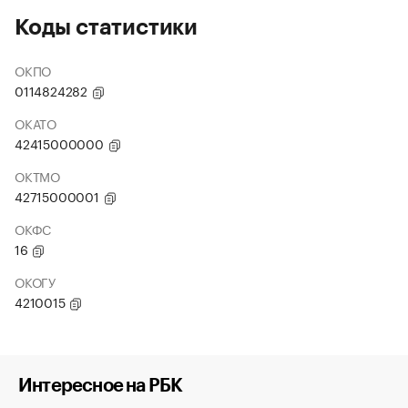
Коды статистики
ОКПО
0114824282
ОКАТО
42415000000
ОКТМО
42715000001
ОКФС
16
ОКОГУ
4210015
Интересное на РБК