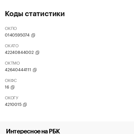
Коды статистики
ОКПО
0140595074
ОКАТО
42240844002
ОКТМО
42640444111
ОКФС
16
ОКОГУ
4210015
Интересное на РБК