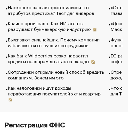
Насколько ваш авторитет зависит от
«От спо
атрибутов престижа? Тест для лидеров
глава к
Казино проиграло. Как ИИ-агенты
«Деньги
разрушают букмекерскую индустрию
Маск в 
Выживают сильнейших. Почему компании
Функции
избавляются от лучших сотрудников
основ э
Как банк Wildberries резко нарастил
ЕС раз
кредиты селлерам до атак на склады
нефти —
Сотрудники открыли новый способ вредить
Стресс 
компаниям. Зачем им это
доходов
Как налоговики ищут доходы
Что обв
неработающих покупателей яхт и квартир
для Tel
Регистрация ФНС