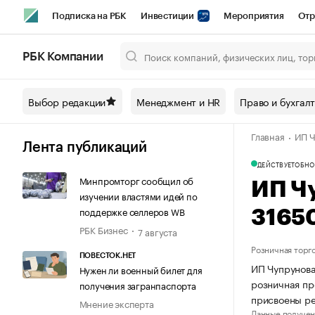
Подписка на РБК
Инвестиции
Мероприятия
Отр
Спорт
Школа управления РБК
РБК Образование
РБ
РБК Компании
Город
Стиль
Крипто
РБК Бизнес-среда
Дискусси
Выбор редакции
Менеджмент и HR
Право и бухгал
Спецпроекты СПб
Конференции СПб
Спецпроекты
Главная
ИП Ч
Технологии и медиа
Финансы
Рынок наличной валют
Лента публикаций
ДЕЙСТВУЕТ
ОБНО
Минпромторг сообщил об
ИП Ч
изучении властями идей по
поддержке селлеров WB
3165
РБК Бизнес
7 августа
Розничная торг
ПОВЕСТОК.НЕТ
ИП Чупрунова
Нужен ли военный билет для
розничная пр
получения загранпаспорта
присвоены р
Мнение эксперта
Данные получен