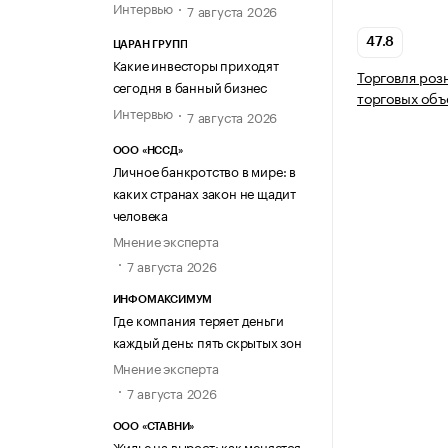
Интервью
7 августа 2026
47.8
ЦАРАН ГРУПП
Какие инвесторы приходят
Торговля роз
сегодня в банный бизнес
торговых объ
Интервью
7 августа 2026
ООО «НССД»
Личное банкротство в мире: в
каких странах закон не щадит
человека
Мнение эксперта
7 августа 2026
ИНФОМАКСИМУМ
Где компания теряет деньги
каждый день: пять скрытых зон
Мнение эксперта
7 августа 2026
ООО «СТАВНИ»
Жилье на вырост: как меняется