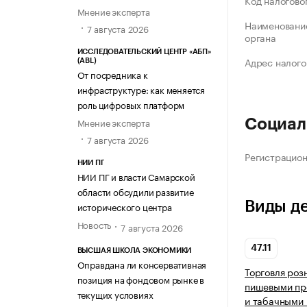
Код налогово
Мнение эксперта
Наименование
7 августа 2026
органа
ИССЛЕДОВАТЕЛЬСКИЙ ЦЕНТР «АБП»
Адрес налого
(ABL)
От посредника к
инфраструктуре: как меняется
роль цифровых платформ
Мнение эксперта
Социал
7 августа 2026
Регистрацио
НИИ ПГ
НИИ ПГ и власти Самарской
области обсудили развитие
Виды д
исторического центра
Новость
7 августа 2026
47.11
ВЫСШАЯ ШКОЛА ЭКОНОМИКИ
Оправдана ли консервативная
Торговля роз
позиция на фондовом рынке в
пищевыми про
текущих условиях
и табачными 