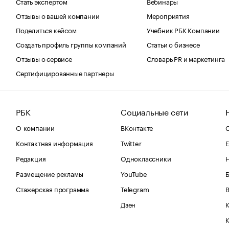
Стать экспертом
Вебинары
Отзывы о вашей компании
Мероприятия
Поделиться кейсом
Учебник РБК Компании
Создать профиль группы компаний
Статьи о бизнесе
Отзывы о сервисе
Словарь PR и маркетинга
Сертифицированные партнеры
РБК
Социальные сети
О компании
ВКонтакте
С
Контактная информация
Twitter
Е
Редакция
Одноклассники
Размещение рекламы
YouTube
Стажерская программа
Telegram
В
Дзен
К