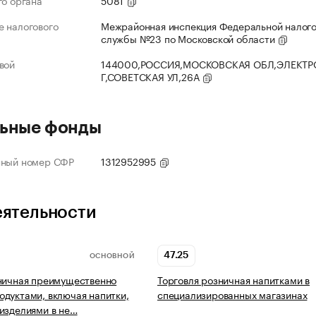
го органа
5081
 налогового
Межрайонная инспекция Федеральной налог
службы №23 по Московской области
вой
144000,РОССИЯ,МОСКОВСКАЯ ОБЛ,ЭЛЕКТР
Г,СОВЕТСКАЯ УЛ,26А
ьные фонды
нный номер СФР
1312952995
еятельности
47.25
ОСНОВНОЙ
ничная преимущественно
Торговля розничная напитками в
дуктами, включая напитки,
специализированных магазинах
изделиями в не…