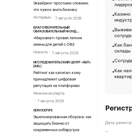
Эквайринг простыми словами:
лидеро
что нужно знать бизнесу
Казино
Интервью
7 августа 2026
индуст
Выжива
БЛАГОТВОРИТЕЛЬНЫЙ
ОБРАЗОВАТЕЛЬНЫЙ ФОНД
сотруд
«МАРХАМАТ»
«Мархамат» провел летние
Как бан
смены для детей с ОВЗ
склады
Новость
7 августа 2026
Сотрудн
ИССЛЕДОВАТЕЛЬСКИЙ ЦЕНТР «АБП»
(ABL)
Как нал
Рейтинг как капитал: кому
кварти
принадлежит цифровая
репутация на платформах
Мнение эксперта
7 августа 2026
Регист
SERVICEPIPE
Эшелонированная оборона: как
Дата регистр
защищать бизнес от
современных киберугроз