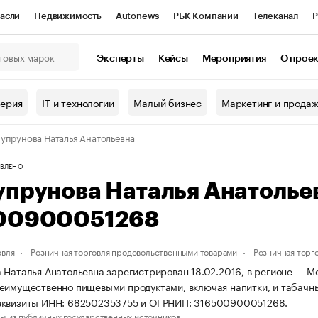
асли
Недвижимость
Autonews
РБК Компании
Телеканал
Р
К Курсы
РБК Life
Тренды
Визионеры
Национальные проекты
Эксперты
Кейсы
Мероприятия
О прое
онный клуб
Исследования
Кредитные рейтинги
Франшизы
Г
терия
IT и технологии
Малый бизнес
Маркетинг и прода
Проверка контрагентов
Политика
Экономика
Бизнес
упрунова Наталья Анатольевна
ы
ВЛЕНО
упрунова Наталья Анатолье
00900051268
овля
Розничная торговля продовольственными товарами
Розничная торг
 Наталья Анатольевна зарегистрирован 18.02.2016, в регионе — Мо
еимущественно пищевыми продуктами, включая напитки, и табачн
еквизиты ИНН: 682502353755 и ОГРНИП: 316500900051268.
ы из публичных государственных источников.