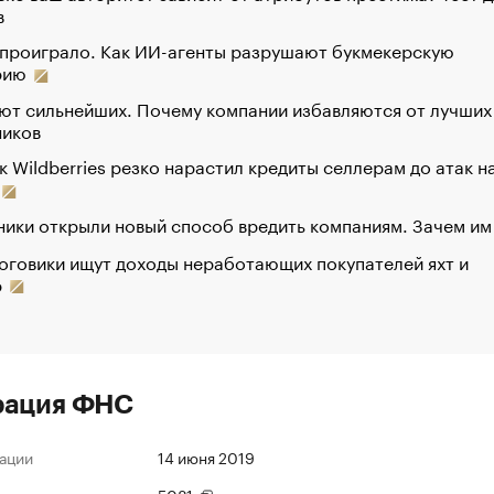
в
 проиграло. Как ИИ-агенты разрушают букмекерскую
рию
ют сильнейших. Почему компании избавляются от лучших
ников
к Wildberries резко нарастил кредиты селлерам до атак н
ики открыли новый способ вредить компаниям. Зачем им
оговики ищут доходы неработающих покупателей яхт и
р
рация ФНС
ации
14 июня 2019