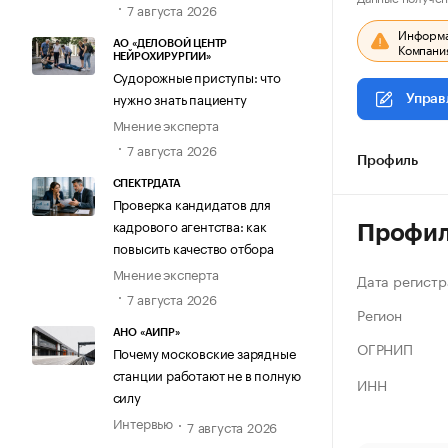
7 августа 2026
Информац
АО «ДЕЛОВОЙ ЦЕНТР
Компания
НЕЙРОХИРУРГИИ»
Судорожные приступы: что
нужно знать пациенту
Управ
Мнение эксперта
7 августа 2026
Профиль
СПЕКТРДАТА
Проверка кандидатов для
кадрового агентства: как
Профи
повысить качество отбора
Мнение эксперта
Дата регистр
7 августа 2026
Регион
АНО «АИПР»
ОГРНИП
Почему московские зарядные
станции работают не в полную
ИНН
силу
Интервью
7 августа 2026