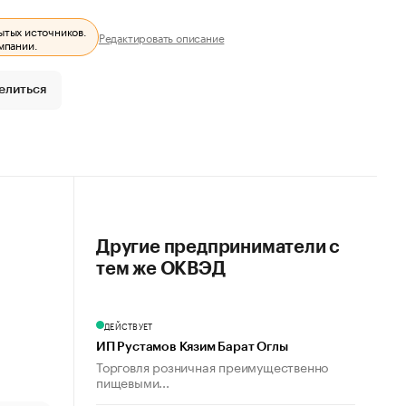
ытых источников.
Редактировать описание
мпании.
елиться
Другие предприниматели с
тем же ОКВЭД
ДЕЙСТВУЕТ
ИП Рустамов Кязим Барат Оглы
Торговля розничная преимущественно
пищевыми...