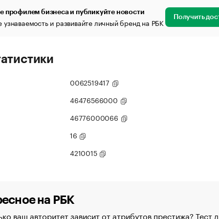
е профилем бизнеса и публикуйте новости
Получить дос
 узнаваемость и развивайте личный бренд на РБК
татистики
0062519417
46476566000
46776000066
16
4210015
есное на РБК
ко ваш авторитет зависит от атрибутов престижа? Тест д