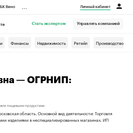
...
БК Вино
Личный кабинет
Стать экспертом
Управлять компанией
кте
азета
жи
Финансы
Недвижимость
Ретейл
Производство
вна — ОГРНИП:
овля пищевыми продуктами
сковская область. Основной вид деятельности: Торговля
ыми изделиями в неспециализированных магазинах. ИП