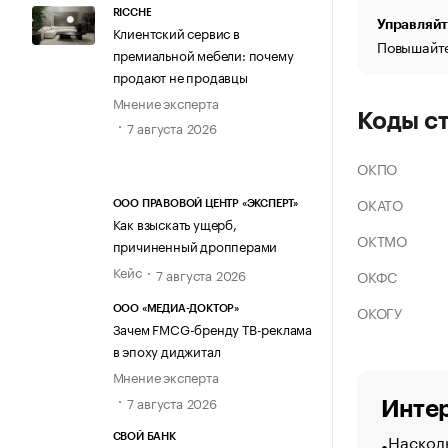
RICCHE
Управляйт
Клиентский сервис в
Повышайте
премиальной мебели: почему
продают не продавцы
Мнение эксперта
Коды с
7 августа 2026
ОКПО
ОКАТО
ООО ПРАВОВОЙ ЦЕНТР «ЭКСПЕРТ»
Как взыскать ущерб,
ОКТМО
причиненный дропперами
Кейс
7 августа 2026
ОКФС
ОКОГУ
ООО «МЕДИА-ДОКТОР»
Зачем FMCG-бренду ТВ-реклама
в эпоху диджитал
Мнение эксперта
7 августа 2026
Интер
Насколь
СВОЙ БАНК