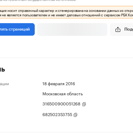
ия носит справочный характер и сгенерирована на основании данных из откр
 не является пользователем и не имеет деловых отношений с сервисом РБК Ко
Под
лять страницей
ль
ации
18 февраля 2016
Московская область
316500900051268
682502353755