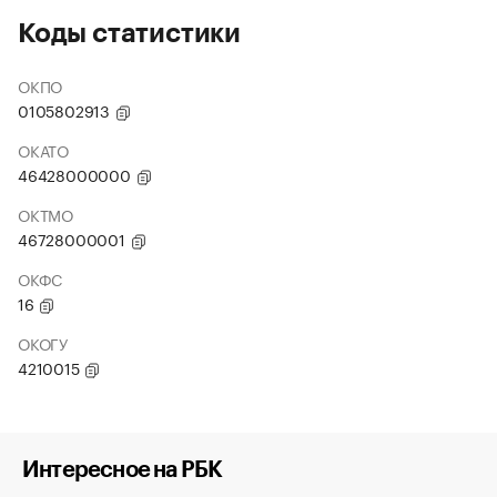
Коды статистики
ОКПО
0105802913
ОКАТО
46428000000
ОКТМО
46728000001
ОКФС
16
ОКОГУ
4210015
Интересное на РБК