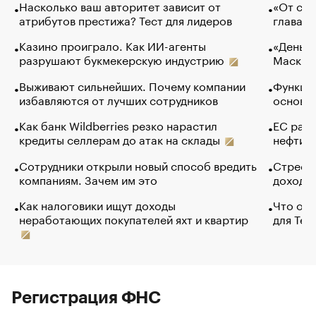
Насколько ваш авторитет зависит от
«От спо
атрибутов престижа? Тест для лидеров
глава к
Казино проиграло. Как ИИ-агенты
«Деньги
разрушают букмекерскую индустрию
Маск в 
Выживают сильнейших. Почему компании
Функции
избавляются от лучших сотрудников
основ э
Как банк Wildberries резко нарастил
ЕС раз
кредиты селлерам до атак на склады
нефти —
Сотрудники открыли новый способ вредить
Стресс 
компаниям. Зачем им это
доходов
Как налоговики ищут доходы
Что обв
неработающих покупателей яхт и квартир
для Tel
Регистрация ФНС