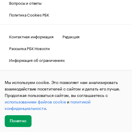
Вопросы и ответы
Политика Cookies РБК
Контактная информация
Редакция
Рассылка РБК Новости
Информация об ограничениях
Правовая информация
О соблюдении авторских прав
Мы используем cookie. Это позволяет нам анализировать
© АО «РОСБИЗНЕСКОНСАЛТИНГ»,
1995–2026.
Сообщения
и материалы информационного агентства «РБК»
взаимодействие посетителей с сайтом и делать его лучше.
(зарегистрировано Федеральной службой по надзору в сфере
Продолжая пользоваться сайтом, вы соглашаетесь с
связи, информационных технологий и массовых
использованием файлов cookie
и
политикой
коммуникаций (Роскомнадзор) 09.12.2015 за номером ИА
№ФС77-63848) сопровождаются пометкой «РБК». Отдельные
конфиденциальности
.
публикации могут содержать информацию,
не предназначенную для пользователей
до 18 лет.
companycardsfeedback@rbc.ru
Понятно
Добавить
Главное
Эксперты
Кейсы
Мероприятия