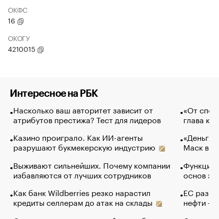
ОКФС
16
ОКОГУ
4210015
Интересное на РБК
Насколько ваш авторитет зависит от
«От спор
атрибутов престижа? Тест для лидеров
глава ко
Казино проиграло. Как ИИ-агенты
«Деньги б
разрушают букмекерскую индустрию
Маск в и
Выживают сильнейших. Почему компании
Функции 
избавляются от лучших сотрудников
основ эф
Как банк Wildberries резко нарастил
ЕС разре
кредиты селлерам до атак на склады
нефти — 